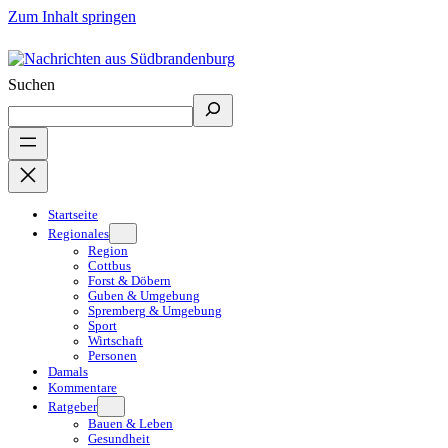
Zum Inhalt springen
Suchen
Startseite
Regionales
Region
Cottbus
Forst & Döbern
Guben & Umgebung
Spremberg & Umgebung
Sport
Wirtschaft
Personen
Damals
Kommentare
Ratgeber
Bauen & Leben
Gesundheit