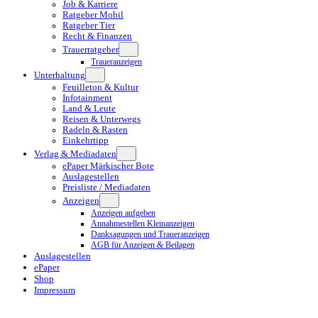
Job & Karriere
Ratgeber Mobil
Ratgeber Tier
Recht & Finanzen
Trauerratgeber
Traueranzeigen
Unterhaltung
Feuilleton & Kultur
Infotainment
Land & Leute
Reisen & Unterwegs
Radeln & Rasten
Einkehrtipp
Verlag & Mediadaten
ePaper Märkischer Bote
Auslagestellen
Preisliste / Mediadaten
Anzeigen
Anzeigen aufgeben
Annahmestellen Kleinanzeigen
Danksagungen und Traueranzeigen
AGB für Anzeigen & Beilagen
Auslagestellen
ePaper
Shop
Impressum