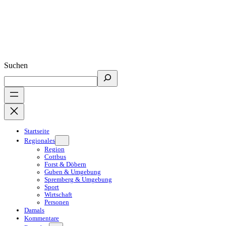
Suchen
Startseite
Regionales
Region
Cottbus
Forst & Döbern
Guben & Umgebung
Spremberg & Umgebung
Sport
Wirtschaft
Personen
Damals
Kommentare