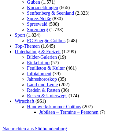
Guben
(1.571)
Kurzmeldungen
(666)
Senftenberg & Seenland
(2.323)
Spree-Neiße
(830)
Spreewald
(508)
Spremberg
(1.738)
Sport
(1.834)
FC Energie Cottbus
(248)
Top-Themen
(1.645)
Unterhaltung & Freizeit
(1.299)
Bilder-Galerien
(19)
Einkehrtipp
(57)
Feuilleton & Kultur
(461)
Infotainment
(39)
Jahreshoroskop
(35)
Land und Leute
(202)
Radeln & Rasten
(36)
Reisen & Unterwegs
(174)
Wirtschaft
(961)
Handwerkskammer Cottbus
(207)
Jubiläen – Termine – Personen
(7)
Nachrichten aus Südbrandenburg