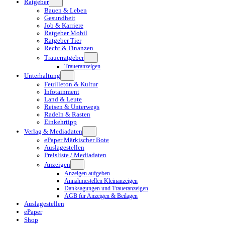
Ratgeber
Bauen & Leben
Gesundheit
Job & Karriere
Ratgeber Mobil
Ratgeber Tier
Recht & Finanzen
Trauerratgeber
Traueranzeigen
Unterhaltung
Feuilleton & Kultur
Infotainment
Land & Leute
Reisen & Unterwegs
Radeln & Rasten
Einkehrtipp
Verlag & Mediadaten
ePaper Märkischer Bote
Auslagestellen
Preisliste / Mediadaten
Anzeigen
Anzeigen aufgeben
Annahmestellen Kleinanzeigen
Danksagungen und Traueranzeigen
AGB für Anzeigen & Beilagen
Auslagestellen
ePaper
Shop