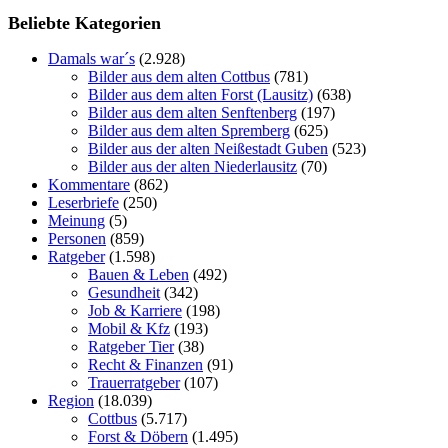
Beliebte Kategorien
Damals war´s
(2.928)
Bilder aus dem alten Cottbus
(781)
Bilder aus dem alten Forst (Lausitz)
(638)
Bilder aus dem alten Senftenberg
(197)
Bilder aus dem alten Spremberg
(625)
Bilder aus der alten Neißestadt Guben
(523)
Bilder aus der alten Niederlausitz
(70)
Kommentare
(862)
Leserbriefe
(250)
Meinung
(5)
Personen
(859)
Ratgeber
(1.598)
Bauen & Leben
(492)
Gesundheit
(342)
Job & Karriere
(198)
Mobil & Kfz
(193)
Ratgeber Tier
(38)
Recht & Finanzen
(91)
Trauerratgeber
(107)
Region
(18.039)
Cottbus
(5.717)
Forst & Döbern
(1.495)