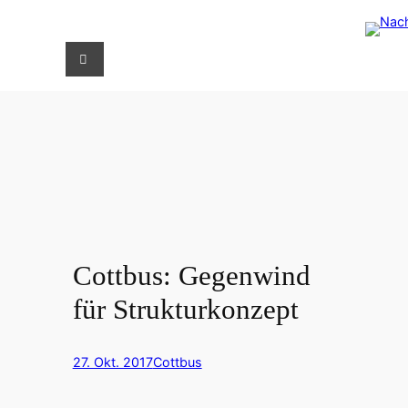
Zum
S
Inhalt
u
springen
c
h
e
n
Cottbus: Gegenwind
für Strukturkonzept
27. Okt. 2017
Cottbus