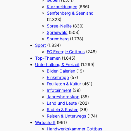
Guben
(1.571)
Kurzmeldungen
(666)
Senftenberg & Seenland
(2.323)
Spree-Neiße
(830)
Spreewald
(508)
Spremberg
(1.738)
Sport
(1.834)
FC Energie Cottbus
(248)
Top-Themen
(1.645)
Unterhaltung & Freizeit
(1.299)
Bilder-Galerien
(19)
Einkehrtipp
(57)
Feuilleton & Kultur
(461)
Infotainment
(39)
Jahreshoroskop
(35)
Land und Leute
(202)
Radeln & Rasten
(36)
Reisen & Unterwegs
(174)
Wirtschaft
(961)
Handwerkskammer Cottbus