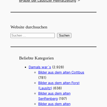
ePaper der Lausitzer Heimatzeitung
Website durchsuchen
S
Suchen
u
c
h
e
Beliebte Kategorien
n
Damals war´s
(2.928)
Bilder aus dem alten Cottbus
(781)
Bilder aus dem alten Forst
(Lausitz)
(638)
Bilder aus dem alten
Senftenberg
(197)
Bilder aus dem alten