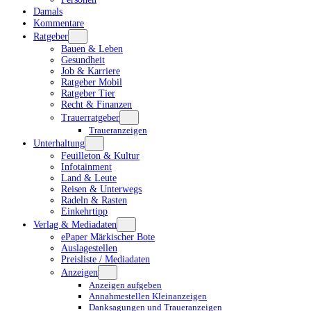
Damals
Kommentare
Ratgeber
Bauen & Leben
Gesundheit
Job & Karriere
Ratgeber Mobil
Ratgeber Tier
Recht & Finanzen
Trauerratgeber
Traueranzeigen
Unterhaltung
Feuilleton & Kultur
Infotainment
Land & Leute
Reisen & Unterwegs
Radeln & Rasten
Einkehrtipp
Verlag & Mediadaten
ePaper Märkischer Bote
Auslagestellen
Preisliste / Mediadaten
Anzeigen
Anzeigen aufgeben
Annahmestellen Kleinanzeigen
Danksagungen und Traueranzeigen