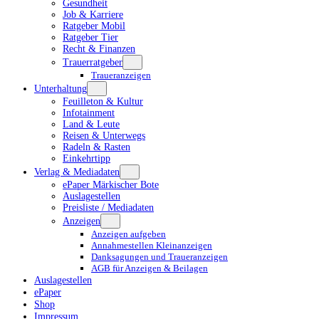
Gesundheit
Job & Karriere
Ratgeber Mobil
Ratgeber Tier
Recht & Finanzen
Trauerratgeber
Traueranzeigen
Unterhaltung
Feuilleton & Kultur
Infotainment
Land & Leute
Reisen & Unterwegs
Radeln & Rasten
Einkehrtipp
Verlag & Mediadaten
ePaper Märkischer Bote
Auslagestellen
Preisliste / Mediadaten
Anzeigen
Anzeigen aufgeben
Annahmestellen Kleinanzeigen
Danksagungen und Traueranzeigen
AGB für Anzeigen & Beilagen
Auslagestellen
ePaper
Shop
Impressum