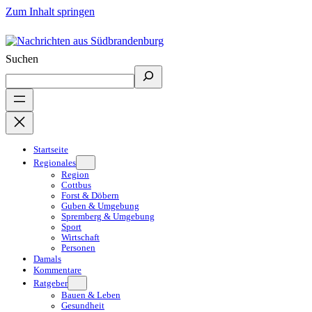
Zum Inhalt springen
Suchen
Startseite
Regionales
Region
Cottbus
Forst & Döbern
Guben & Umgebung
Spremberg & Umgebung
Sport
Wirtschaft
Personen
Damals
Kommentare
Ratgeber
Bauen & Leben
Gesundheit