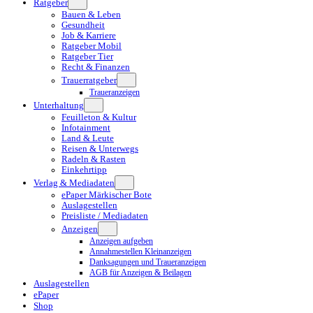
Ratgeber
Bauen & Leben
Gesundheit
Job & Karriere
Ratgeber Mobil
Ratgeber Tier
Recht & Finanzen
Trauerratgeber
Traueranzeigen
Unterhaltung
Feuilleton & Kultur
Infotainment
Land & Leute
Reisen & Unterwegs
Radeln & Rasten
Einkehrtipp
Verlag & Mediadaten
ePaper Märkischer Bote
Auslagestellen
Preisliste / Mediadaten
Anzeigen
Anzeigen aufgeben
Annahmestellen Kleinanzeigen
Danksagungen und Traueranzeigen
AGB für Anzeigen & Beilagen
Auslagestellen
ePaper
Shop