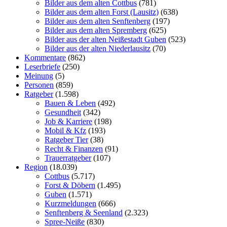
Bilder aus dem alten Cottbus
(781)
Bilder aus dem alten Forst (Lausitz)
(638)
Bilder aus dem alten Senftenberg
(197)
Bilder aus dem alten Spremberg
(625)
Bilder aus der alten Neißestadt Guben
(523)
Bilder aus der alten Niederlausitz
(70)
Kommentare
(862)
Leserbriefe
(250)
Meinung
(5)
Personen
(859)
Ratgeber
(1.598)
Bauen & Leben
(492)
Gesundheit
(342)
Job & Karriere
(198)
Mobil & Kfz
(193)
Ratgeber Tier
(38)
Recht & Finanzen
(91)
Trauerratgeber
(107)
Region
(18.039)
Cottbus
(5.717)
Forst & Döbern
(1.495)
Guben
(1.571)
Kurzmeldungen
(666)
Senftenberg & Seenland
(2.323)
Spree-Neiße
(830)