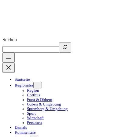
Suchen
Startseite
Regionales
Region
Cottbus
Forst & Döbern
Guben & Umgebung
Spremberg & Umgebung
Sport
Wirtschaft
Personen
Damals
Kommentare