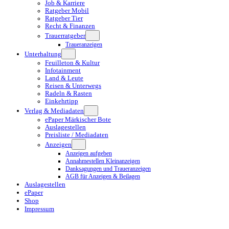
Job & Karriere
Ratgeber Mobil
Ratgeber Tier
Recht & Finanzen
Trauerratgeber
Traueranzeigen
Unterhaltung
Feuilleton & Kultur
Infotainment
Land & Leute
Reisen & Unterwegs
Radeln & Rasten
Einkehrtipp
Verlag & Mediadaten
ePaper Märkischer Bote
Auslagestellen
Preisliste / Mediadaten
Anzeigen
Anzeigen aufgeben
Annahmestellen Kleinanzeigen
Danksagungen und Traueranzeigen
AGB für Anzeigen & Beilagen
Auslagestellen
ePaper
Shop
Impressum