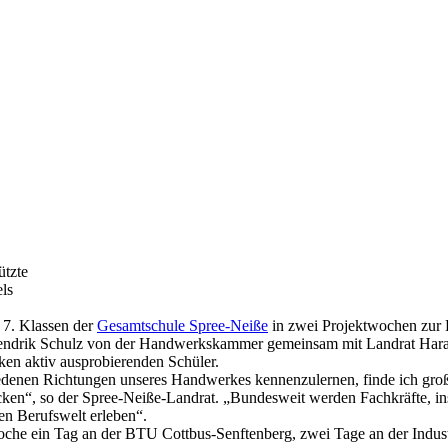
ützte
els
 7. Klassen der
Gesamtschule Spree-Neiße
in zwei Projektwochen zur B
endrik Schulz von der Handwerkskammer gemeinsam mit Landrat Harald
rken aktiv ausprobierenden Schüler.
edenen Richtungen unseres Handwerkes kennenzulernen, finde ich groß
cken“, so der Spree-Neiße-Landrat. „Bundesweit werden Fachkräfte, ins
en Berufswelt erleben“.
Woche ein Tag an der BTU Cottbus-Senftenberg, zwei Tage an der Indus