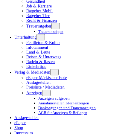
Gesundheit
Job & Karriere
Ratgeber Mobil
Ratgeber Tier
Recht & Finanzen
Trauerratgeber
Traueranzeigen
Unterhaltung
Feuilleton & Kultur
Infotainment
Land & Leute
Reisen & Unterwegs
Radeln & Rasten
Einkehrtipp
Verlag & Mediadaten
ePaper Märkischer Bote
Auslagestellen
Preisliste / Mediadaten
Anzeigen
Anzeigen aufgeben
Annahmestellen Kleinanzeigen
Danksagungen und Traueranzeigen
AGB für Anzeigen & Beilagen
Auslagestellen
ePaper
Shop
Impressum