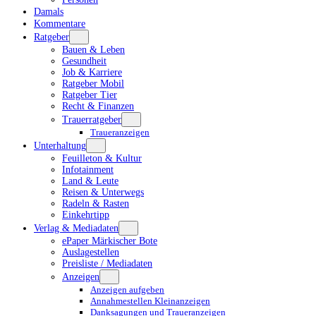
Damals
Kommentare
Ratgeber
Bauen & Leben
Gesundheit
Job & Karriere
Ratgeber Mobil
Ratgeber Tier
Recht & Finanzen
Trauerratgeber
Traueranzeigen
Unterhaltung
Feuilleton & Kultur
Infotainment
Land & Leute
Reisen & Unterwegs
Radeln & Rasten
Einkehrtipp
Verlag & Mediadaten
ePaper Märkischer Bote
Auslagestellen
Preisliste / Mediadaten
Anzeigen
Anzeigen aufgeben
Annahmestellen Kleinanzeigen
Danksagungen und Traueranzeigen