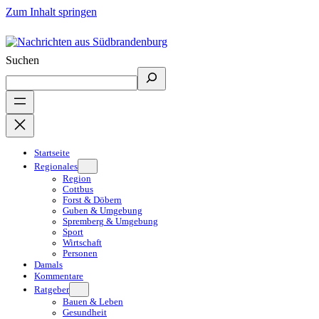
Zum Inhalt springen
Suchen
Startseite
Regionales
Region
Cottbus
Forst & Döbern
Guben & Umgebung
Spremberg & Umgebung
Sport
Wirtschaft
Personen
Damals
Kommentare
Ratgeber
Bauen & Leben
Gesundheit