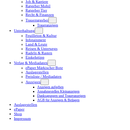
Job & Karriere
Ratgeber Mobil
Ratgeber Tier
Recht & Finanzen
Trauerratgeber
Traueranzeigen
Unterhaltung
Feuilleton & Kultur
Infotainment
Land & Leute
Reisen & Unterwegs
Radeln & Rasten
Einkehrtipp
Verlag & Mediadaten
ePaper Märkischer Bote
Auslagestellen
Preisliste / Mediadaten
Anzeigen
Anzeigen aufgeben
Annahmestellen Kleinanzeigen
Danksagungen und Traueranzeigen
AGB für Anzeigen & Beilagen
Auslagestellen
ePaper
Shop
Impressum