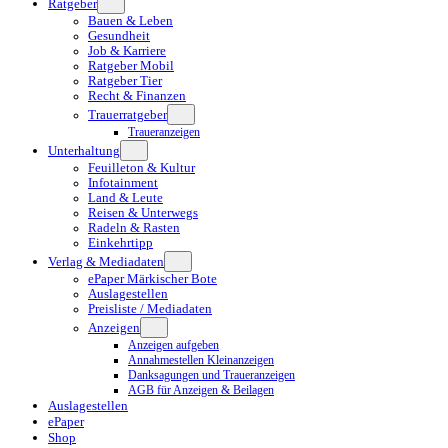
Ratgeber
Bauen & Leben
Gesundheit
Job & Karriere
Ratgeber Mobil
Ratgeber Tier
Recht & Finanzen
Trauerratgeber
Traueranzeigen
Unterhaltung
Feuilleton & Kultur
Infotainment
Land & Leute
Reisen & Unterwegs
Radeln & Rasten
Einkehrtipp
Verlag & Mediadaten
ePaper Märkischer Bote
Auslagestellen
Preisliste / Mediadaten
Anzeigen
Anzeigen aufgeben
Annahmestellen Kleinanzeigen
Danksagungen und Traueranzeigen
AGB für Anzeigen & Beilagen
Auslagestellen
ePaper
Shop