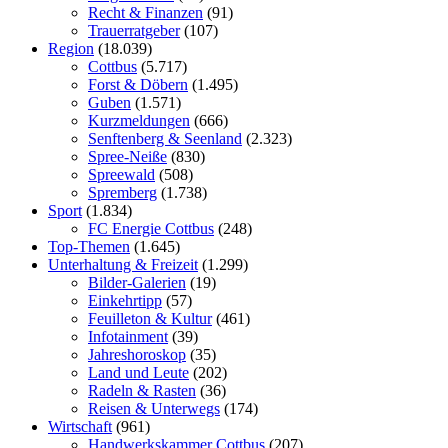
Recht & Finanzen
(91)
Trauerratgeber
(107)
Region
(18.039)
Cottbus
(5.717)
Forst & Döbern
(1.495)
Guben
(1.571)
Kurzmeldungen
(666)
Senftenberg & Seenland
(2.323)
Spree-Neiße
(830)
Spreewald
(508)
Spremberg
(1.738)
Sport
(1.834)
FC Energie Cottbus
(248)
Top-Themen
(1.645)
Unterhaltung & Freizeit
(1.299)
Bilder-Galerien
(19)
Einkehrtipp
(57)
Feuilleton & Kultur
(461)
Infotainment
(39)
Jahreshoroskop
(35)
Land und Leute
(202)
Radeln & Rasten
(36)
Reisen & Unterwegs
(174)
Wirtschaft
(961)
Handwerkskammer Cottbus
(207)