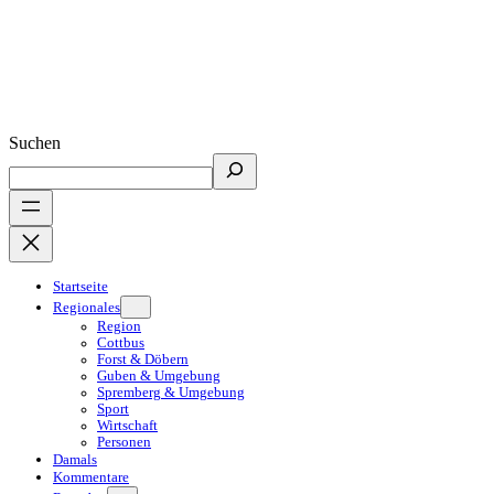
Suchen
Startseite
Regionales
Region
Cottbus
Forst & Döbern
Guben & Umgebung
Spremberg & Umgebung
Sport
Wirtschaft
Personen
Damals
Kommentare