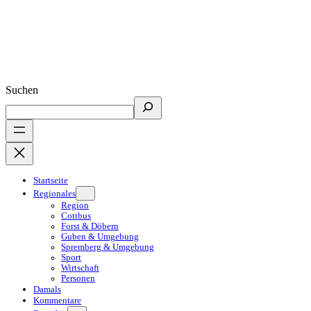
Suchen
Startseite
Regionales
Region
Cottbus
Forst & Döbern
Guben & Umgebung
Spremberg & Umgebung
Sport
Wirtschaft
Personen
Damals
Kommentare