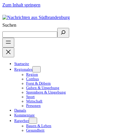
Zum Inhalt springen
Suchen
Startseite
Regionales
Region
Cottbus
Forst & Döbern
Guben & Umgebung
Spremberg & Umgebung
Sport
Wirtschaft
Personen
Damals
Kommentare
Ratgeber
Bauen & Leben
Gesundheit