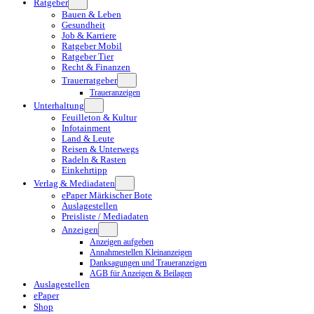
Ratgeber
Bauen & Leben
Gesundheit
Job & Karriere
Ratgeber Mobil
Ratgeber Tier
Recht & Finanzen
Trauerratgeber
Traueranzeigen
Unterhaltung
Feuilleton & Kultur
Infotainment
Land & Leute
Reisen & Unterwegs
Radeln & Rasten
Einkehrtipp
Verlag & Mediadaten
ePaper Märkischer Bote
Auslagestellen
Preisliste / Mediadaten
Anzeigen
Anzeigen aufgeben
Annahmestellen Kleinanzeigen
Danksagungen und Traueranzeigen
AGB für Anzeigen & Beilagen
Auslagestellen
ePaper
Shop