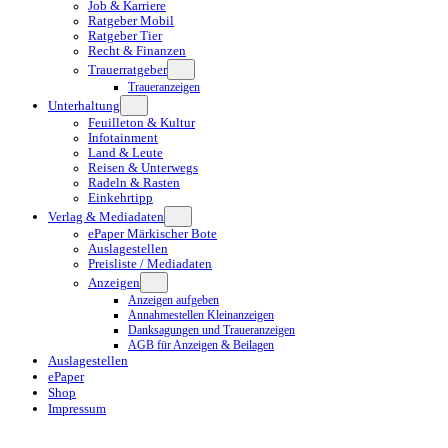
Job & Karriere
Ratgeber Mobil
Ratgeber Tier
Recht & Finanzen
Trauerratgeber
Traueranzeigen
Unterhaltung
Feuilleton & Kultur
Infotainment
Land & Leute
Reisen & Unterwegs
Radeln & Rasten
Einkehrtipp
Verlag & Mediadaten
ePaper Märkischer Bote
Auslagestellen
Preisliste / Mediadaten
Anzeigen
Anzeigen aufgeben
Annahmestellen Kleinanzeigen
Danksagungen und Traueranzeigen
AGB für Anzeigen & Beilagen
Auslagestellen
ePaper
Shop
Impressum