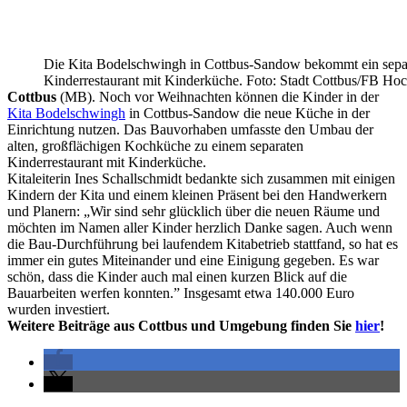
Die Kita Bodelschwingh in Cottbus-Sandow bekommt ein sepa
Kinderrestaurant mit Kinderküche. Foto: Stadt Cottbus/FB Ho
Cottbus
(MB). Noch vor Weihnachten können die Kinder in der
Kita Bodelschwingh
in Cottbus-Sandow die neue Küche in der
Einrichtung nutzen. Das Bauvorhaben umfasste den Umbau der
alten, großflächigen Kochküche zu einem separaten
Kinderrestaurant mit Kinderküche.
Kitaleiterin Ines Schallschmidt bedankte sich zusammen mit einigen
Kindern der Kita und einem kleinen Präsent bei den Handwerkern
und Planern: „Wir sind sehr glücklich über die neuen Räume und
möchten im Namen aller Kinder herzlich Danke sagen. Auch wenn
die Bau-Durchführung bei laufendem Kitabetrieb stattfand, so hat es
immer ein gutes Miteinander und eine Einigung gegeben. Es war
schön, dass die Kinder auch mal einen kurzen Blick auf die
Bauarbeiten werfen konnten.” Insgesamt etwa 140.000 Euro
wurden investiert.
Weitere Beiträge aus Cottbus und Umgebung finden Sie
hier
!