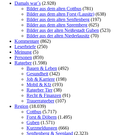
Damals war´s
(2.928)
Bilder aus dem alten Cottbus
(781)
Bilder aus dem alten Forst (Lausitz)
(638)
Bilder aus dem alten Senftenberg
(197)
Bilder aus dem alten Spremberg
(625)
Bilder aus der alten Neißestadt Guben
(523)
Bilder aus der alten Niederlausitz
(70)
Kommentare
(862)
Leserbriefe
(250)
Meinung
(5)
Personen
(859)
Ratgeber
(1.598)
Bauen & Leben
(492)
Gesundheit
(342)
Job & Karriere
(198)
Mobil & Kfz
(193)
Ratgeber Tier
(38)
Recht & Finanzen
(91)
Trauerratgeber
(107)
Region
(18.039)
Cottbus
(5.717)
Forst & Döbern
(1.495)
Guben
(1.571)
Kurzmeldungen
(666)
Senftenberg & Seenland
(2.323)