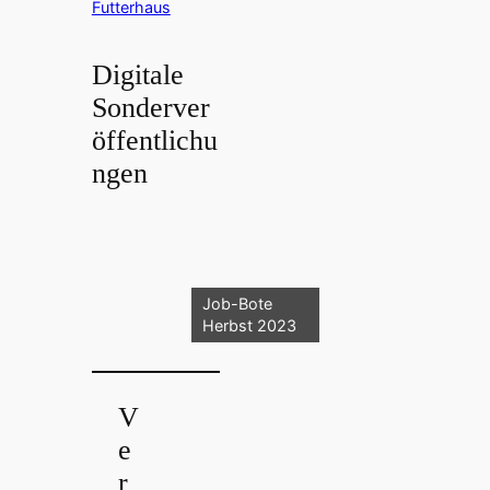
Futterhaus
Digitale
Sonderver
öffentlichu
ngen
Job-Bote
Herbst 2023
V
e
r