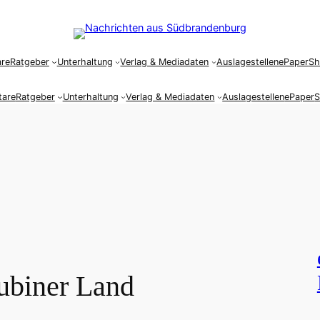
re
Ratgeber
Unterhaltung
Verlag & Mediadaten
Auslagestellen
ePaper
S
are
Ratgeber
Unterhaltung
Verlag & Mediadaten
Auslagestellen
ePaper
ubiner Land