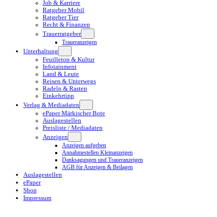
Job & Karriere
Ratgeber Mobil
Ratgeber Tier
Recht & Finanzen
Trauerratgeber
Traueranzeigen
Unterhaltung
Feuilleton & Kultur
Infotainment
Land & Leute
Reisen & Unterwegs
Radeln & Rasten
Einkehrtipp
Verlag & Mediadaten
ePaper Märkischer Bote
Auslagestellen
Preisliste / Mediadaten
Anzeigen
Anzeigen aufgeben
Annahmestellen Kleinanzeigen
Danksagungen und Traueranzeigen
AGB für Anzeigen & Beilagen
Auslagestellen
ePaper
Shop
Impressum