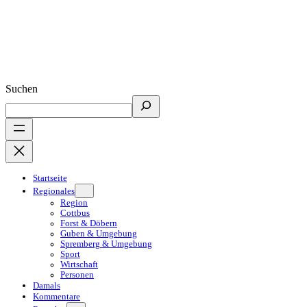
Suchen
Startseite
Regionales
Region
Cottbus
Forst & Döbern
Guben & Umgebung
Spremberg & Umgebung
Sport
Wirtschaft
Personen
Damals
Kommentare