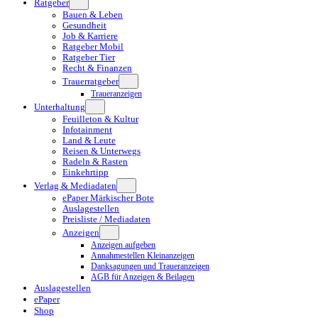
Ratgeber
Bauen & Leben
Gesundheit
Job & Karriere
Ratgeber Mobil
Ratgeber Tier
Recht & Finanzen
Trauerratgeber
Traueranzeigen
Unterhaltung
Feuilleton & Kultur
Infotainment
Land & Leute
Reisen & Unterwegs
Radeln & Rasten
Einkehrtipp
Verlag & Mediadaten
ePaper Märkischer Bote
Auslagestellen
Preisliste / Mediadaten
Anzeigen
Anzeigen aufgeben
Annahmestellen Kleinanzeigen
Danksagungen und Traueranzeigen
AGB für Anzeigen & Beilagen
Auslagestellen
ePaper
Shop