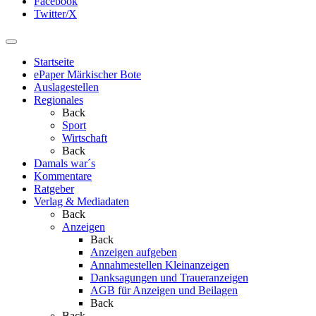
Facebook
Twitter/X
Startseite
ePaper Märkischer Bote
Auslagestellen
Regionales
Back
Sport
Wirtschaft
Back
Damals war´s
Kommentare
Ratgeber
Verlag & Mediadaten
Back
Anzeigen
Back
Anzeigen aufgeben
Annahmestellen Kleinanzeigen
Danksagungen und Traueranzeigen
AGB für Anzeigen und Beilagen
Back
Back