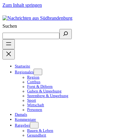
Zum Inhalt springen
Suchen
Startseite
Regionales
Region
Cottbus
Forst & Döbern
Guben & Umgebung
Spremberg & Umgebung
Sport
Wirtschaft
Personen
Damals
Kommentare
Ratgeber
Bauen & Leben
Gesundheit