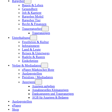
Ratgeber
Bauen & Leben
Gesundheit
Job & Karriere
Ratgeber Mobil
Ratgeber Tier
Recht & Finanzen
Trauerratgeber
Traueranzeigen
Unterhaltung
Feuilleton & Kultur
Infotainment
Land & Leute
Reisen & Unterwegs
Radeln & Rasten
Einkehrtipp
Verlag & Mediadaten
ePaper Märkischer Bote
Auslagestellen
Preisliste / Mediadaten
Anzeigen
Anzeigen aufgeben
Annahmestellen Kleinanzeigen
Danksagungen und Traueranzeigen
AGB für Anzeigen & Beilagen
Auslagestellen
ePaper
Shop