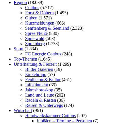
Region
(18.039)
Cottbus
(5.717)
Forst & Döbern
(1.495)
Guben
(1.571)
Kurzmeldungen
(666)
Senftenberg & Seenland
(2.323)
Spree-Neiße
(830)
Spreewald
(508)
Spremberg
(1.738)
Sport
(1.834)
FC Energie Cottbus
(248)
Top-Themen
(1.645)
Unterhaltung & Freizeit
(1.299)
Bilder-Galerien
(19)
Einkehrtipp
(57)
Feuilleton & Kultur
(461)
Infotainment
(39)
Jahreshoroskop
(35)
Land und Leute
(202)
Radeln & Rasten
(36)
Reisen & Unterwegs
(174)
Wirtschaft
(961)
Handwerkskammer Cottbus
(207)
Jubiläen – Termine – Personen
(7)