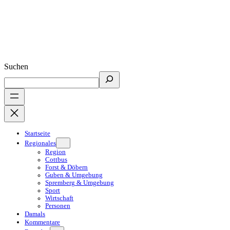
Suchen
Startseite
Regionales
Region
Cottbus
Forst & Döbern
Guben & Umgebung
Spremberg & Umgebung
Sport
Wirtschaft
Personen
Damals
Kommentare