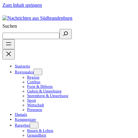
Zum Inhalt springen
Suchen
Startseite
Regionales
Region
Cottbus
Forst & Döbern
Guben & Umgebung
Spremberg & Umgebung
Sport
Wirtschaft
Personen
Damals
Kommentare
Ratgeber
Bauen & Leben
Gesundheit