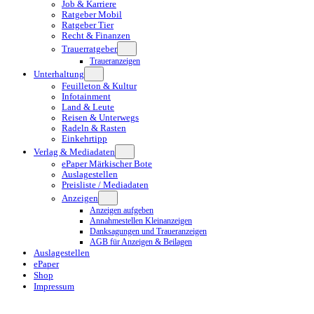
Job & Karriere
Ratgeber Mobil
Ratgeber Tier
Recht & Finanzen
Trauerratgeber
Traueranzeigen
Unterhaltung
Feuilleton & Kultur
Infotainment
Land & Leute
Reisen & Unterwegs
Radeln & Rasten
Einkehrtipp
Verlag & Mediadaten
ePaper Märkischer Bote
Auslagestellen
Preisliste / Mediadaten
Anzeigen
Anzeigen aufgeben
Annahmestellen Kleinanzeigen
Danksagungen und Traueranzeigen
AGB für Anzeigen & Beilagen
Auslagestellen
ePaper
Shop
Impressum