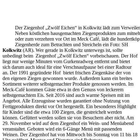
Der Ziegenhof „Zwölf Eichen“ in Kolkwitz lädt zum Verweilen
Neben köstlichen hausgemachten Ziegenprodukten zum mitne
oder zum verzehren vor Ort im Meck Café, lädt die hundertköp
Ziegenherde zum Betrachten und Streicheln ein Foto: SH
Kolkwitz
(AR). Wer gerade in Kolkwitz unterwegs ist, sollte
unbedingt beim Ziegenhof „Zwölf Eichen“ vorbeischauen. Der Hof
liegt nur wenige Minuten vom Gurkenradweg entfernt und bietet
sich darum auch ideal für eine Verschnaufpause bei einer Radtour
an. Der 1991 gegründete Hof bietet frischen Ziegenkäse der von
den eigenen Ziegen gewonnen wurde. Außerdem kann ein breites
Sortiment weiterer selbstgemachter Produkte genossen werden. Im
Meck-Café kommen Gäste etwa in den Genuss von leckerem
selbstgemachtem Eis. Seit 2016 sind auch warme Speisen mit im
Angebot. Alle Erzeugnisse wurden garantiert ohne Nutzung von
Fertigprodukten direkt vor Ort hergestellt. Ein besonderes Highlight
für Kinder sind die etwa 100 Ziegen, die gestreichelt werden
können. Gefüttert werden sollen sie von Besuchern aber nicht. Am
29. November wird auf dem Ziegenhof ein Wein- und Menüabend
veranstaltet. Geboten wird ein 6-Gänge Menü mit passenden
Weinen. Der Ziegenhof hat von Mittwoch bis Sonntag von 11 bis 18