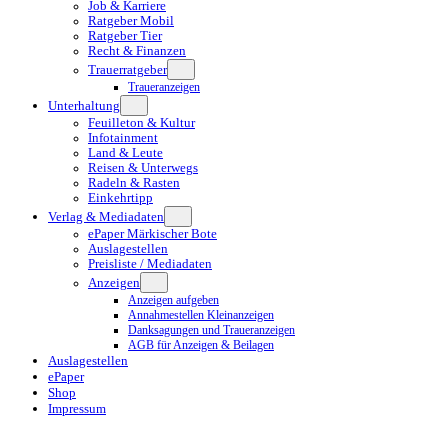
Job & Karriere
Ratgeber Mobil
Ratgeber Tier
Recht & Finanzen
Trauerratgeber
Traueranzeigen
Unterhaltung
Feuilleton & Kultur
Infotainment
Land & Leute
Reisen & Unterwegs
Radeln & Rasten
Einkehrtipp
Verlag & Mediadaten
ePaper Märkischer Bote
Auslagestellen
Preisliste / Mediadaten
Anzeigen
Anzeigen aufgeben
Annahmestellen Kleinanzeigen
Danksagungen und Traueranzeigen
AGB für Anzeigen & Beilagen
Auslagestellen
ePaper
Shop
Impressum