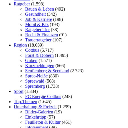
Ratgeber
(1.598)
Bauen & Leben
(492)
Gesundheit
(342)
Job & Karriere
(198)
Mobil & Kfz
(193)
Ratgeber Tier
(38)
Recht & Finanzen
(91)
Trauerratgeber
(107)
Region
(18.039)
Cottbus
(5.717)
Forst & Döbern
(1.495)
Guben
(1.571)
Kurzmeldungen
(666)
Senftenberg & Seenland
(2.323)
Spree-Neiße
(830)
Spreewald
(508)
Spremberg
(1.738)
Sport
(1.834)
FC Energie Cottbus
(248)
Top-Themen
(1.645)
Unterhaltung & Freizeit
(1.299)
Bilder-Galerien
(19)
Einkehrtipp
(57)
Feuilleton & Kultur
(461)
Infotainment
(39)