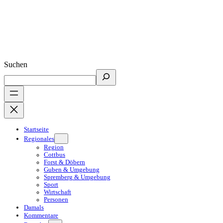
Suchen
Startseite
Regionales
Region
Cottbus
Forst & Döbern
Guben & Umgebung
Spremberg & Umgebung
Sport
Wirtschaft
Personen
Damals
Kommentare