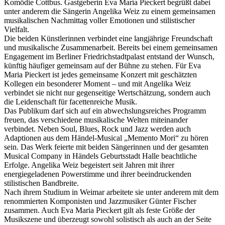
Komödie Cottbus. Gastgeberin Eva Maria Pieckert begrüßt dabei
unter anderem die Sängerin Angelika Weiz zu einem gemeinsamen
musikalischen Nachmittag voller Emotionen und stilistischer
Vielfalt.
Die beiden Künstlerinnen verbindet eine langjährige Freundschaft
und musikalische Zusammenarbeit. Bereits bei einem gemeinsamen
Engagement im Berliner Friedrichstadtpalast entstand der Wunsch,
künftig häufiger gemeinsam auf der Bühne zu stehen. Für Eva
Maria Pieckert ist jedes gemeinsame Konzert mit geschätzten
Kollegen ein besonderer Moment – und mit Angelika Weiz
verbindet sie nicht nur gegenseitige Wertschätzung, sondern auch
die Leidenschaft für facettenreiche Musik.
Das Publikum darf sich auf ein abwechslungsreiches Programm
freuen, das verschiedene musikalische Welten miteinander
verbindet. Neben Soul, Blues, Rock und Jazz werden auch
Adaptionen aus dem Händel-Musical „Memento Mori“ zu hören
sein. Das Werk feierte mit beiden Sängerinnen und der gesamten
Musical Company in Händels Geburtsstadt Halle beachtliche
Erfolge. Angelika Weiz begeistert seit Jahren mit ihrer
energiegeladenen Powerstimme und ihrer beeindruckenden
stilistischen Bandbreite.
Nach ihrem Studium in Weimar arbeitete sie unter anderem mit dem
renommierten Komponisten und Jazzmusiker Günter Fischer
zusammen. Auch Eva Maria Pieckert gilt als feste Größe der
Musikszene und überzeugt sowohl solistisch als auch an der Seite