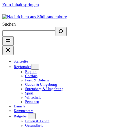
Zum Inhalt springen
Suchen
Startseite
Regionales
Region
Cottbus
Forst & Döbern
Guben & Umgebung
Spremberg & Umgebung
Sport
Wirtschaft
Personen
Damals
Kommentare
Ratgeber
Bauen & Leben
Gesundheit