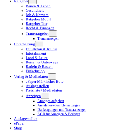
Ratgeber
Bauen & Leben
Gesundheit
Job & Karriere
Ratgeber Mobil
Ratgeber Tier
Recht & Finanzen
Trauerratgeber
Traueranzeigen
Unterhaltung
Feuilleton & Kultur
Infotainment
Land & Leute
Reisen & Unterwegs
Radeln & Rasten
Einkehrtipp
Verlag & Mediadaten
ePaper Märkischer Bote
Auslagestellen
Preisliste / Mediadaten
Anzeigen
Anzeigen aufgeben
Annahmestellen Kleinanzeigen
Danksagungen und Traueranzeigen
AGB für Anzeigen & Beilagen
Auslagestellen
ePaper
Shop