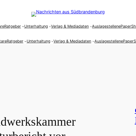
re
Ratgeber
Unterhaltung
Verlag & Mediadaten
Auslagestellen
ePaper
S
are
Ratgeber
Unterhaltung
Verlag & Mediadaten
Auslagestellen
ePaper
ndwerkskammer