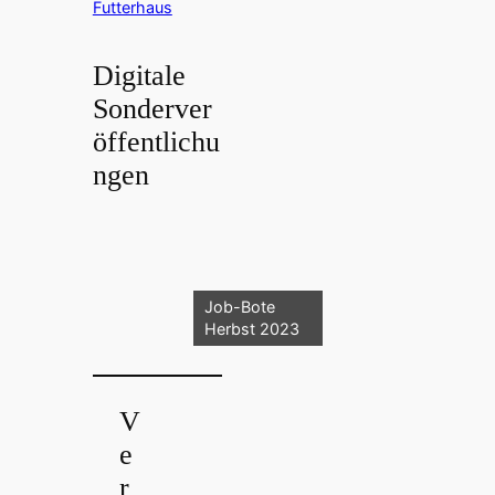
Futterhaus
Digitale
Sonderver
öffentlichu
ngen
Job-Bote
Herbst 2023
V
e
r