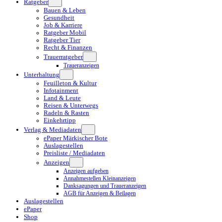
Ratgeber
Bauen & Leben
Gesundheit
Job & Karriere
Ratgeber Mobil
Ratgeber Tier
Recht & Finanzen
Trauerratgeber
Traueranzeigen
Unterhaltung
Feuilleton & Kultur
Infotainment
Land & Leute
Reisen & Unterwegs
Radeln & Rasten
Einkehrtipp
Verlag & Mediadaten
ePaper Märkischer Bote
Auslagestellen
Preisliste / Mediadaten
Anzeigen
Anzeigen aufgeben
Annahmestellen Kleinanzeigen
Danksagungen und Traueranzeigen
AGB für Anzeigen & Beilagen
Auslagestellen
ePaper
Shop