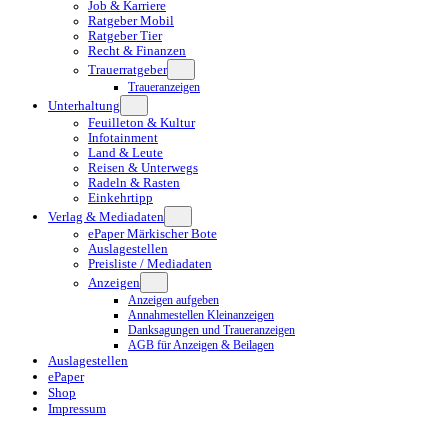
Job & Karriere
Ratgeber Mobil
Ratgeber Tier
Recht & Finanzen
Trauerratgeber
Traueranzeigen
Unterhaltung
Feuilleton & Kultur
Infotainment
Land & Leute
Reisen & Unterwegs
Radeln & Rasten
Einkehrtipp
Verlag & Mediadaten
ePaper Märkischer Bote
Auslagestellen
Preisliste / Mediadaten
Anzeigen
Anzeigen aufgeben
Annahmestellen Kleinanzeigen
Danksagungen und Traueranzeigen
AGB für Anzeigen & Beilagen
Auslagestellen
ePaper
Shop
Impressum