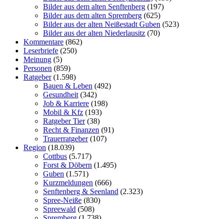
Bilder aus dem alten Senftenberg
(197)
Bilder aus dem alten Spremberg
(625)
Bilder aus der alten Neißestadt Guben
(523)
Bilder aus der alten Niederlausitz
(70)
Kommentare
(862)
Leserbriefe
(250)
Meinung
(5)
Personen
(859)
Ratgeber
(1.598)
Bauen & Leben
(492)
Gesundheit
(342)
Job & Karriere
(198)
Mobil & Kfz
(193)
Ratgeber Tier
(38)
Recht & Finanzen
(91)
Trauerratgeber
(107)
Region
(18.039)
Cottbus
(5.717)
Forst & Döbern
(1.495)
Guben
(1.571)
Kurzmeldungen
(666)
Senftenberg & Seenland
(2.323)
Spree-Neiße
(830)
Spreewald
(508)
Spremberg
(1.738)