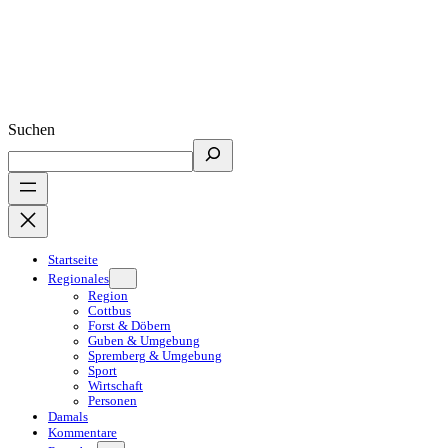
Suchen
Startseite
Regionales
Region
Cottbus
Forst & Döbern
Guben & Umgebung
Spremberg & Umgebung
Sport
Wirtschaft
Personen
Damals
Kommentare