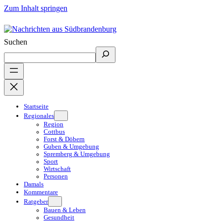
Zum Inhalt springen
Suchen
Startseite
Regionales
Region
Cottbus
Forst & Döbern
Guben & Umgebung
Spremberg & Umgebung
Sport
Wirtschaft
Personen
Damals
Kommentare
Ratgeber
Bauen & Leben
Gesundheit