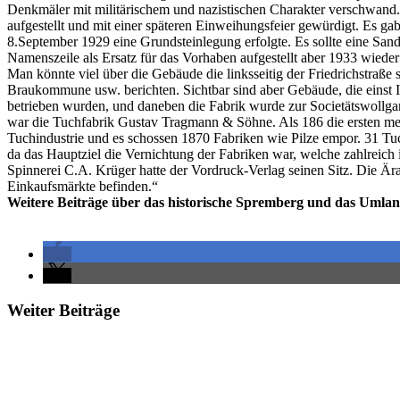
Denkmäler mit militärischem und nazistischen Charakter verschwand
aufgestellt und mit einer späteren Einweihungsfeier gewürdigt. Es 
8.September 1929 eine Grundsteinlegung erfolgte. Es sollte eine San
Namenszeile als Ersatz für das Vorhaben aufgestellt aber 1933 wieder 
Man könnte viel über die Gebäude die linksseitig der Friedrichstraße
Braukommune usw. berichten. Sichtbar sind aber Gebäude, die einst I
betrieben wurden, und daneben die Fabrik wurde zur Societätswollga
war die Tuchfabrik Gustav Tragmann & Söhne. Als 186 die ersten mech
Tuchindustrie und es schossen 1870 Fabriken wie Pilze empor. 31 Tuch
da das Hauptziel die Vernichtung der Fabriken war, welche zahlreic
Spinnerei C.A. Krüger hatte der Vordruck-Verlag seinen Sitz. Die Är
Einkaufsmärkte befinden.“
Weitere Beiträge über das historische Spremberg und das Umlan
Weiter Beiträge