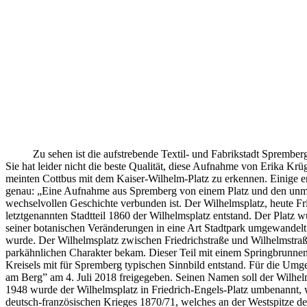
Zu sehen ist die aufstrebende Textil- und Fabrikstadt Sprember
Sie hat leider nicht die beste Qualität, diese Aufnahme von Erika Krü
meinten Cottbus mit dem Kaiser-Wilhelm-Platz zu erkennen. Einige e
genau: „Eine Aufnahme aus Spremberg von einem Platz und den unmitte
wechselvollen Geschichte verbunden ist. Der Wilhelmsplatz, heute Fri
letztgenannten Stadtteil 1860 der Wilhelmsplatz entstand. Der Platz 
seiner botanischen Veränderungen in eine Art Stadtpark umgewandelt.
wurde. Der Wilhelmsplatz zwischen Friedrichstraße und Wilhelmstraße
parkähnlichen Charakter bekam. Dieser Teil mit einem Springbrunne
Kreisels mit für Spremberg typischen Sinnbild entstand. Für die Um
am Berg” am 4. Juli 2018 freigegeben. Seinen Namen soll der Wilh
1948 wurde der Wilhelmsplatz in Friedrich-Engels-Platz umbenannt, w
deutsch-französischen Krieges 1870/71, welches an der Westspitze des