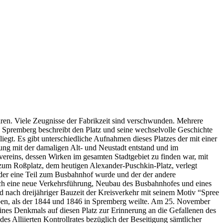
 waren. Viele Zeugnisse der Fabrikzeit sind verschwunden. Mehrere
 Spremberg beschreibt den Platz und seine wechselvolle Geschichte
egt. Es gibt unterschiedliche Aufnahmen dieses Platzes der mit einer
ndung mit der damaligen Alt- und Neustadt entstand und im
vereins, dessen Wirken im gesamten Stadtgebiet zu finden war, mit
 zum Roßplatz, dem heutigen Alexander-Puschkin-Platz, verlegt
 der eine Teil zum Busbahnhof wurde und der der andere
rch eine neue Verkehrsführung, Neubau des Busbahnhofes und eines
 nach dreijähriger Bauzeit der Kreisverkehr mit seinem Motiv “Spree
en, als der 1844 und 1846 in Spremberg weilte. Am 25. November
ines Denkmals auf diesen Platz zur Erinnerung an die Gefallenen des
s Alliierten Kontrollrates bezüglich der Beseitigung sämtlicher