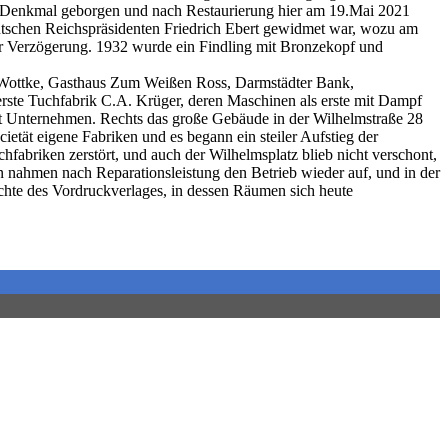
s Denkmal geborgen und nach Restaurierung hier am 19.Mai 2021
eutschen Reichspräsidenten Friedrich Ebert gewidmet war, wozu am
ner Verzögerung. 1932 wurde ein Findling mit Bronzekopf und
rie Wottke, Gasthaus Zum Weißen Ross, Darmstädter Bank,
erste Tuchfabrik C.A. Krüger, deren Maschinen als erste mit Dampf
ht Unternehmen. Rechts das große Gebäude in der Wilhelmstraße 28
etät eigene Fabriken und es begann ein steiler Aufstieg der
fabriken zerstört, und auch der Wilhelmsplatz blieb nicht verschont,
 nahmen nach Reparationsleistung den Betrieb wieder auf, und in der
ichte des Vordruckverlages, in dessen Räumen sich heute