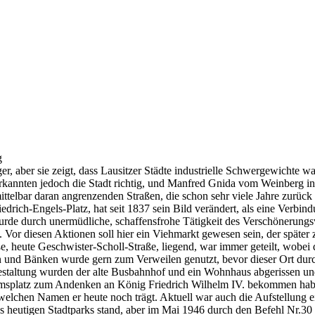
g
ger, aber sie zeigt, dass Lausitzer Städte industrielle Schwergewichte
rkannten jedoch die Stadt richtig, und Manfred Gnida vom Weinberg in
lbar daran angrenzenden Straßen, die schon sehr viele Jahre zurück li
edrich-Engels-Platz, hat seit 1837 sein Bild verändert, als eine Verbi
wurde durch unermüdliche, schaffensfrohe Tätigkeit des Verschönerungs
 Vor diesen Aktionen soll hier ein Viehmarkt gewesen sein, der später
, heute Geschwister-Scholl-Straße, liegend, war immer geteilt, wobei
n und Bänken wurde gern zum Verweilen genutzt, bevor dieser Ort du
gestaltung wurden der alte Busbahnhof und ein Wohnhaus abgerissen und
elmsplatz zum Andenken an König Friedrich Wilhelm IV. bekommen hab
elchen Namen er heute noch trägt. Aktuell war auch die Aufstellung e
 heutigen Stadtparks stand, aber im Mai 1946 durch den Befehl Nr.30 de