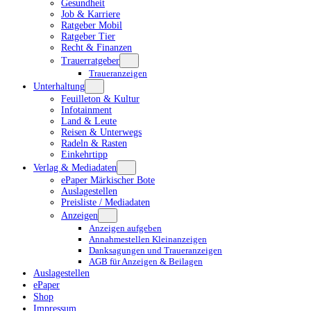
Gesundheit
Job & Karriere
Ratgeber Mobil
Ratgeber Tier
Recht & Finanzen
Trauerratgeber
Traueranzeigen
Unterhaltung
Feuilleton & Kultur
Infotainment
Land & Leute
Reisen & Unterwegs
Radeln & Rasten
Einkehrtipp
Verlag & Mediadaten
ePaper Märkischer Bote
Auslagestellen
Preisliste / Mediadaten
Anzeigen
Anzeigen aufgeben
Annahmestellen Kleinanzeigen
Danksagungen und Traueranzeigen
AGB für Anzeigen & Beilagen
Auslagestellen
ePaper
Shop
Impressum