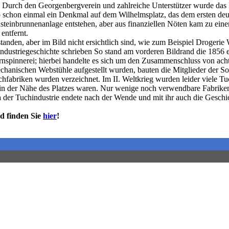
. Durch den Georgenbergverein und zahlreiche Unterstützer wurde da
gab schon einmal ein Denkmal auf dem Wilhelmsplatz, das dem ersten d
dsteinbrunnenanlage entstehen, aber aus finanziellen Nöten kam zu ei
entfernt.
 standen, aber im Bild nicht ersichtlich sind, wie zum Beispiel Droge
ndustriegeschichte schrieben So stand am vorderen Bildrand die 1856 
rnspinnerei; hierbei handelte es sich um den Zusammenschluss von ac
anischen Webstühle aufgestellt wurden, bauten die Mitglieder der Soci
fabriken wurden verzeichnet. Im II. Weltkrieg wurden leider viele Tuch
h in der Nähe des Platzes waren. Nur wenige noch verwendbare Fabriken
a der Tuchindustrie endete nach der Wende und mit ihr auch die Gesch
d finden Sie
hier
!