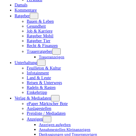
Damals
Kommentare
Ratgeber
Bauen & Leben
Gesundheit
Job & Karriere
Ratgeber Mobil
Ratgeber Tier
Recht & Finanzen
Trauerratgeber
Traueranzeigen
Unterhaltung
Feuilleton & Kultur
Infotainment
Land & Leute
Reisen & Unterwegs
Radeln & Rasten
Einkehrtipp
Verlag & Mediadaten
ePaper Märkischer Bote
Auslagestellen
Preisliste / Mediadaten
Anzeigen
Anzeigen aufgeben
Annahmestellen Kleinanzeigen
Danksagungen und Traueranzeigen