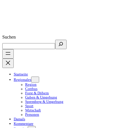
Suchen
Startseite
Regionales
Region
Cottbus
Forst & Döbern
Guben & Umgebung
Spremberg & Umgebung
Sport
Wirtschaft
Personen
Damals
Kommentare