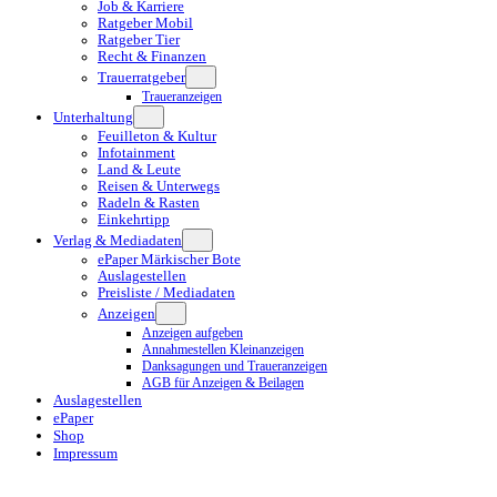
Job & Karriere
Ratgeber Mobil
Ratgeber Tier
Recht & Finanzen
Trauerratgeber
Traueranzeigen
Unterhaltung
Feuilleton & Kultur
Infotainment
Land & Leute
Reisen & Unterwegs
Radeln & Rasten
Einkehrtipp
Verlag & Mediadaten
ePaper Märkischer Bote
Auslagestellen
Preisliste / Mediadaten
Anzeigen
Anzeigen aufgeben
Annahmestellen Kleinanzeigen
Danksagungen und Traueranzeigen
AGB für Anzeigen & Beilagen
Auslagestellen
ePaper
Shop
Impressum