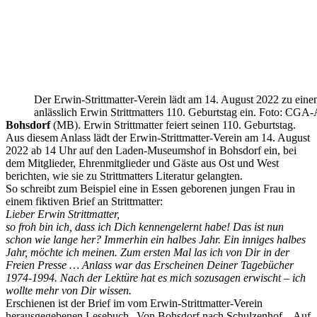
Der Erwin-Strittmatter-Verein lädt am 14. August 2022 zu eine
anlässlich Erwin Strittmatters 110. Geburtstag ein. Foto: CGA
Bohsdorf
(MB). Erwin Strittmatter feiert seinen 110. Geburtstag.
Aus diesem Anlass lädt der Erwin-Strittmatter-Verein am 14. August
2022 ab 14 Uhr auf den Laden-Museumshof in Bohsdorf ein, bei
dem Mitglieder, Ehrenmitglieder und Gäste aus Ost und West
berichten, wie sie zu Strittmatters Literatur gelangten.
So schreibt zum Beispiel eine in Essen geborenen jungen Frau in
einem fiktiven Brief an Strittmatter:
Lieber Erwin Strittmatter,
so froh bin ich, dass ich Dich kennengelernt habe! Das ist nun
schon wie lange her? Immerhin ein halbes Jahr. Ein inniges halbes
Jahr, möchte ich meinen. Zum ersten Mal las ich von Dir in der
Freien Presse … Anlass war das Erscheinen Deiner Tagebücher
1974-1994. Nach der Lektüre hat es mich sozusagen erwischt – ich
wollte mehr von Dir wissen.
Erschienen ist der Brief im vom Erwin-Strittmatter-Verein
herausgegebenen Lesebuch „Von Bohsdorf nach Schulzenhof – Auf