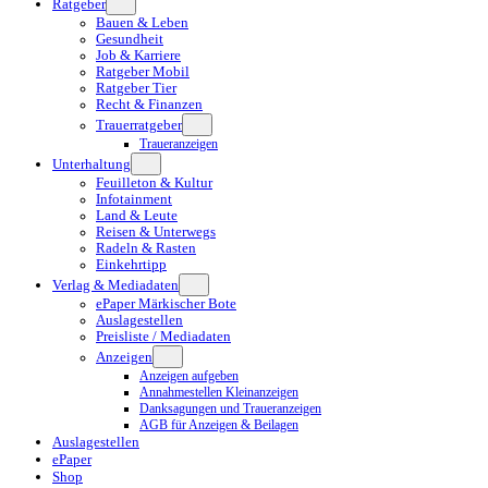
Ratgeber
Bauen & Leben
Gesundheit
Job & Karriere
Ratgeber Mobil
Ratgeber Tier
Recht & Finanzen
Trauerratgeber
Traueranzeigen
Unterhaltung
Feuilleton & Kultur
Infotainment
Land & Leute
Reisen & Unterwegs
Radeln & Rasten
Einkehrtipp
Verlag & Mediadaten
ePaper Märkischer Bote
Auslagestellen
Preisliste / Mediadaten
Anzeigen
Anzeigen aufgeben
Annahmestellen Kleinanzeigen
Danksagungen und Traueranzeigen
AGB für Anzeigen & Beilagen
Auslagestellen
ePaper
Shop