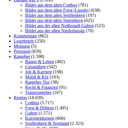
Bilder aus dem alten Cottbus
(781)
Bilder aus dem alten Forst (Lausitz)
(638)
Bilder aus dem alten Senftenberg
(197)
Bilder aus dem alten Spremberg
(625)
Bilder aus der alten Neißestadt Guben
(523)
Bilder aus der alten Niederlausitz
(70)
Kommentare
(862)
Leserbriefe
(250)
Meinung
(5)
Personen
(859)
Ratgeber
(1.598)
Bauen & Leben
(492)
Gesundheit
(342)
Job & Karriere
(198)
Mobil & Kfz
(193)
Ratgeber Tier
(38)
Recht & Finanzen
(91)
Trauerratgeber
(107)
Region
(18.039)
Cottbus
(5.717)
Forst & Döbern
(1.495)
Guben
(1.571)
Kurzmeldungen
(666)
Senftenberg & Seenland
(2.323)