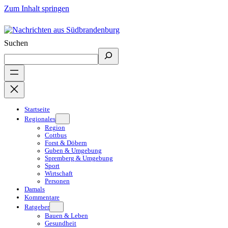
Zum Inhalt springen
Suchen
Startseite
Regionales
Region
Cottbus
Forst & Döbern
Guben & Umgebung
Spremberg & Umgebung
Sport
Wirtschaft
Personen
Damals
Kommentare
Ratgeber
Bauen & Leben
Gesundheit