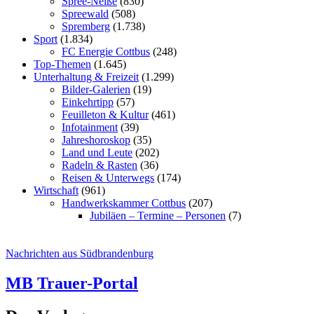
Spree-Neiße
(830)
Spreewald
(508)
Spremberg
(1.738)
Sport
(1.834)
FC Energie Cottbus
(248)
Top-Themen
(1.645)
Unterhaltung & Freizeit
(1.299)
Bilder-Galerien
(19)
Einkehrtipp
(57)
Feuilleton & Kultur
(461)
Infotainment
(39)
Jahreshoroskop
(35)
Land und Leute
(202)
Radeln & Rasten
(36)
Reisen & Unterwegs
(174)
Wirtschaft
(961)
Handwerkskammer Cottbus
(207)
Jubiläen – Termine – Personen
(7)
Nachrichten aus Südbrandenburg
MB Trauer-Portal