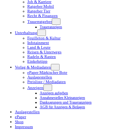
Job & Karriere
Ratgeber Mobil
Ratgeber Tier
Recht & Finanzen
Trauerratgeber
Traueranzeigen
Unterhaltung
Feuilleton & Kultur
Infotainment
Land & Leute
Reisen & Unterwegs
Radeln & Rasten
Einkehrtipp
Verlag & Mediadaten
ePaper Märkischer Bote
Auslagestellen
Preisliste / Mediadaten
Anzeigen
Anzeigen aufgeben
Annahmestellen Kleinanzeigen
Danksagungen und Traueranzeigen
AGB für Anzeigen & Beilagen
Auslagestellen
ePaper
Shop
Impressum