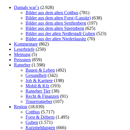
Damals war´s
(2.928)
Bilder aus dem alten Cottbus
(781)
Bilder aus dem alten Forst (Lausitz)
(638)
Bilder aus dem alten Senftenberg
(197)
Bilder aus dem alten Spremberg
(625)
Bilder aus der alten Neißestadt Guben
(523)
Bilder aus der alten Niederlausitz
(70)
Kommentare
(862)
Leserbriefe
(250)
Meinung
(5)
Personen
(859)
Ratgeber
(1.598)
Bauen & Leben
(492)
Gesundheit
(342)
Job & Karriere
(198)
Mobil & Kfz
(193)
Ratgeber Tier
(38)
Recht & Finanzen
(91)
Trauerratgeber
(107)
Region
(18.039)
Cottbus
(5.717)
Forst & Döbern
(1.495)
Guben
(1.571)
Kurzmeldungen
(666)