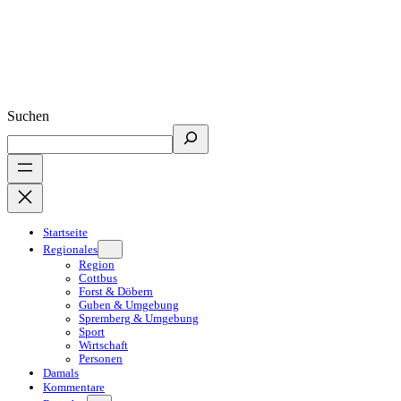
Suchen
Startseite
Regionales
Region
Cottbus
Forst & Döbern
Guben & Umgebung
Spremberg & Umgebung
Sport
Wirtschaft
Personen
Damals
Kommentare