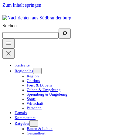
Zum Inhalt springen
Suchen
Startseite
Regionales
Region
Cottbus
Forst & Döbern
Guben & Umgebung
Spremberg & Umgebung
Sport
Wirtschaft
Personen
Damals
Kommentare
Ratgeber
Bauen & Leben
Gesundheit