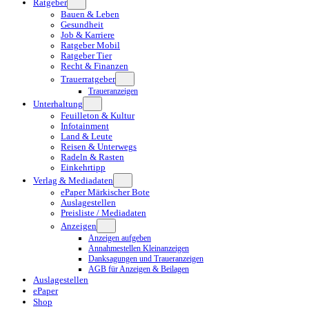
Ratgeber
Bauen & Leben
Gesundheit
Job & Karriere
Ratgeber Mobil
Ratgeber Tier
Recht & Finanzen
Trauerratgeber
Traueranzeigen
Unterhaltung
Feuilleton & Kultur
Infotainment
Land & Leute
Reisen & Unterwegs
Radeln & Rasten
Einkehrtipp
Verlag & Mediadaten
ePaper Märkischer Bote
Auslagestellen
Preisliste / Mediadaten
Anzeigen
Anzeigen aufgeben
Annahmestellen Kleinanzeigen
Danksagungen und Traueranzeigen
AGB für Anzeigen & Beilagen
Auslagestellen
ePaper
Shop