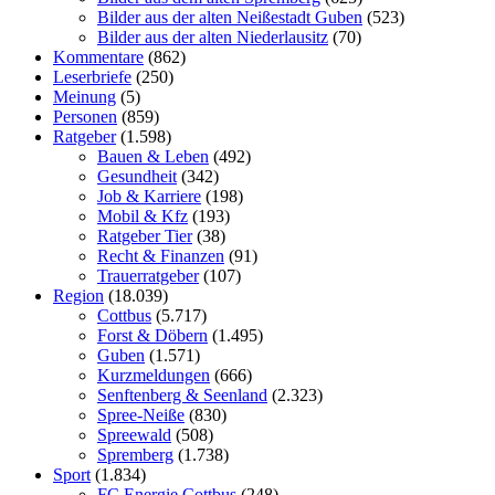
Bilder aus der alten Neißestadt Guben
(523)
Bilder aus der alten Niederlausitz
(70)
Kommentare
(862)
Leserbriefe
(250)
Meinung
(5)
Personen
(859)
Ratgeber
(1.598)
Bauen & Leben
(492)
Gesundheit
(342)
Job & Karriere
(198)
Mobil & Kfz
(193)
Ratgeber Tier
(38)
Recht & Finanzen
(91)
Trauerratgeber
(107)
Region
(18.039)
Cottbus
(5.717)
Forst & Döbern
(1.495)
Guben
(1.571)
Kurzmeldungen
(666)
Senftenberg & Seenland
(2.323)
Spree-Neiße
(830)
Spreewald
(508)
Spremberg
(1.738)
Sport
(1.834)
FC Energie Cottbus
(248)