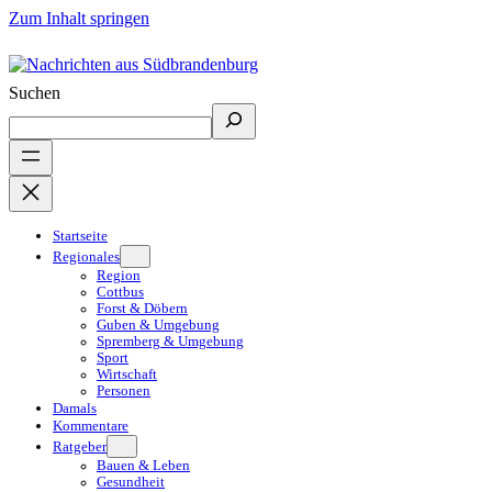
Zum Inhalt springen
Suchen
Startseite
Regionales
Region
Cottbus
Forst & Döbern
Guben & Umgebung
Spremberg & Umgebung
Sport
Wirtschaft
Personen
Damals
Kommentare
Ratgeber
Bauen & Leben
Gesundheit