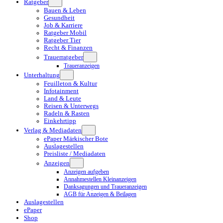
Ratgeber
Bauen & Leben
Gesundheit
Job & Karriere
Ratgeber Mobil
Ratgeber Tier
Recht & Finanzen
Trauerratgeber
Traueranzeigen
Unterhaltung
Feuilleton & Kultur
Infotainment
Land & Leute
Reisen & Unterwegs
Radeln & Rasten
Einkehrtipp
Verlag & Mediadaten
ePaper Märkischer Bote
Auslagestellen
Preisliste / Mediadaten
Anzeigen
Anzeigen aufgeben
Annahmestellen Kleinanzeigen
Danksagungen und Traueranzeigen
AGB für Anzeigen & Beilagen
Auslagestellen
ePaper
Shop