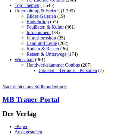
Top-Themen
(1.645)
Unterhaltung & Freizeit
(1.299)
Bilder-Galerien
(19)
Einkehrtipp
(57)
Feuilleton & Kultur
(461)
Infotainment
(39)
Jahreshoroskop
(35)
Land und Leute
(202)
Radeln & Rasten
(36)
Reisen & Unterwegs
(174)
Wirtschaft
(961)
Handwerkskammer Cottbus
(207)
Jubiläen – Termine – Personen
(7)
Nachrichten aus Südbrandenburg
MB Trauer-Portal
Der Verlag
ePaper
Auslagestellen