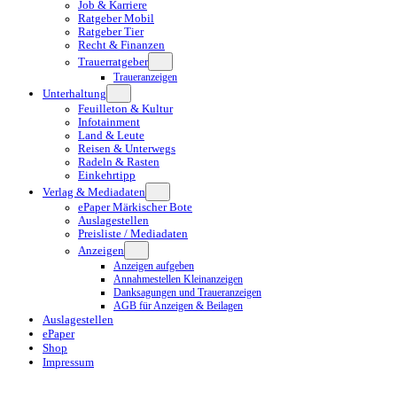
Job & Karriere
Ratgeber Mobil
Ratgeber Tier
Recht & Finanzen
Trauerratgeber
Traueranzeigen
Unterhaltung
Feuilleton & Kultur
Infotainment
Land & Leute
Reisen & Unterwegs
Radeln & Rasten
Einkehrtipp
Verlag & Mediadaten
ePaper Märkischer Bote
Auslagestellen
Preisliste / Mediadaten
Anzeigen
Anzeigen aufgeben
Annahmestellen Kleinanzeigen
Danksagungen und Traueranzeigen
AGB für Anzeigen & Beilagen
Auslagestellen
ePaper
Shop
Impressum