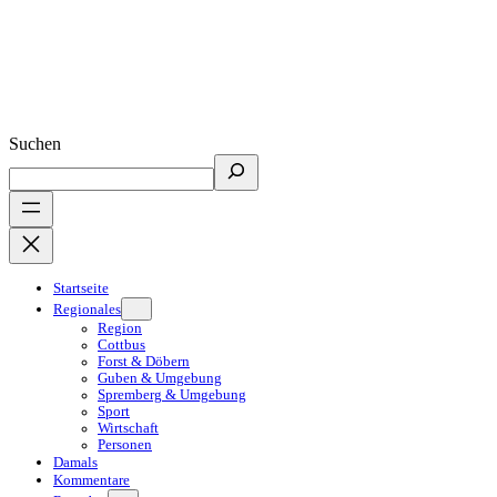
Suchen
Startseite
Regionales
Region
Cottbus
Forst & Döbern
Guben & Umgebung
Spremberg & Umgebung
Sport
Wirtschaft
Personen
Damals
Kommentare