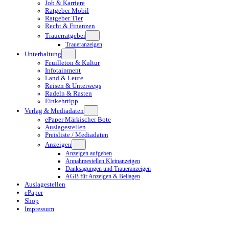
Job & Karriere
Ratgeber Mobil
Ratgeber Tier
Recht & Finanzen
Trauerratgeber
Traueranzeigen
Unterhaltung
Feuilleton & Kultur
Infotainment
Land & Leute
Reisen & Unterwegs
Radeln & Rasten
Einkehrtipp
Verlag & Mediadaten
ePaper Märkischer Bote
Auslagestellen
Preisliste / Mediadaten
Anzeigen
Anzeigen aufgeben
Annahmestellen Kleinanzeigen
Danksagungen und Traueranzeigen
AGB für Anzeigen & Beilagen
Auslagestellen
ePaper
Shop
Impressum