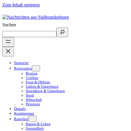
Zum Inhalt springen
Suchen
Startseite
Regionales
Region
Cottbus
Forst & Döbern
Guben & Umgebung
Spremberg & Umgebung
Sport
Wirtschaft
Personen
Damals
Kommentare
Ratgeber
Bauen & Leben
Gesundheit