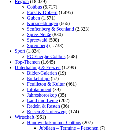
Region
(18.039)
Cottbus
(5.717)
Forst & Döbern
(1.495)
Guben
(1.571)
Kurzmeldungen
(666)
Senftenberg & Seenland
(2.323)
Spree-Neiße
(830)
Spreewald
(508)
Spremberg
(1.738)
Sport
(1.834)
FC Energie Cottbus
(248)
Top-Themen
(1.645)
Unterhaltung & Freizeit
(1.299)
Bilder-Galerien
(19)
Einkehrtipp
(57)
Feuilleton & Kultur
(461)
Infotainment
(39)
Jahreshoroskop
(35)
Land und Leute
(202)
Radeln & Rasten
(36)
Reisen & Unterwegs
(174)
Wirtschaft
(961)
Handwerkskammer Cottbus
(207)
Jubiläen – Termine – Personen
(7)