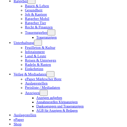
Ratgeber
Bauen & Leben
Gesundheit
Job & Karriere
Ratgeber Mobil
Ratgeber Tier
Recht & Finanzen
Trauerratgeber
Traueranzeigen
Unterhaltung
Feuilleton & Kultur
Infotainment
Land & Leute
Reisen & Unterwegs
Radeln & Rasten
Einkehrtipp
Verlag & Mediadaten
ePaper Märkischer Bote
Auslagestellen
Preisliste / Mediadaten
Anzeigen
Anzeigen aufgeben
Annahmestellen Kleinanzeigen
Danksagungen und Traueranzeigen
AGB für Anzeigen & Beilagen
Auslagestellen
ePaper
Shop