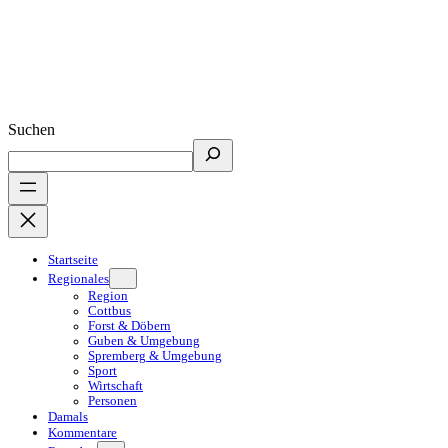
Suchen
Startseite
Regionales
Region
Cottbus
Forst & Döbern
Guben & Umgebung
Spremberg & Umgebung
Sport
Wirtschaft
Personen
Damals
Kommentare