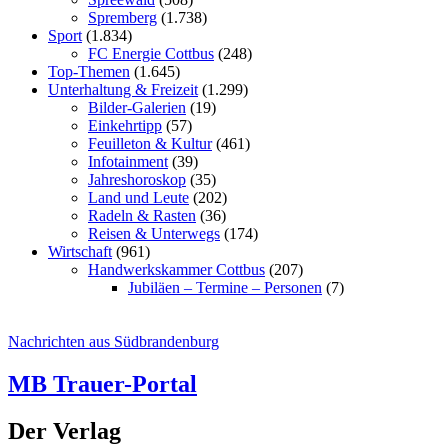
Spremberg
(1.738)
Sport
(1.834)
FC Energie Cottbus
(248)
Top-Themen
(1.645)
Unterhaltung & Freizeit
(1.299)
Bilder-Galerien
(19)
Einkehrtipp
(57)
Feuilleton & Kultur
(461)
Infotainment
(39)
Jahreshoroskop
(35)
Land und Leute
(202)
Radeln & Rasten
(36)
Reisen & Unterwegs
(174)
Wirtschaft
(961)
Handwerkskammer Cottbus
(207)
Jubiläen – Termine – Personen
(7)
Nachrichten aus Südbrandenburg
MB Trauer-Portal
Der Verlag