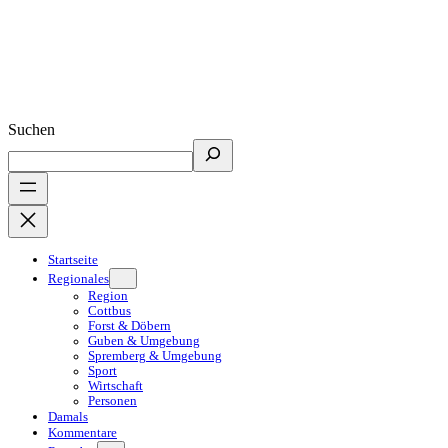
Suchen
Startseite
Regionales
Region
Cottbus
Forst & Döbern
Guben & Umgebung
Spremberg & Umgebung
Sport
Wirtschaft
Personen
Damals
Kommentare