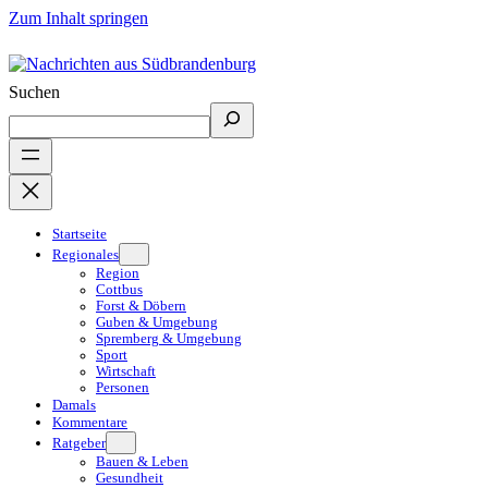
Zum Inhalt springen
Suchen
Startseite
Regionales
Region
Cottbus
Forst & Döbern
Guben & Umgebung
Spremberg & Umgebung
Sport
Wirtschaft
Personen
Damals
Kommentare
Ratgeber
Bauen & Leben
Gesundheit