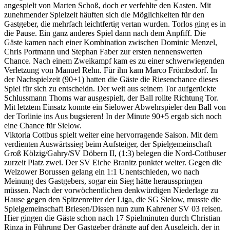
angespielt von Marten Schoß, doch er verfehlte den Kasten. Mit
zunehmender Spielzeit häuften sich die Möglichkeiten für den
Gastgeber, die mehrfach leichtfertig vertan wurden. Torlos ging es in
die Pause. Ein ganz anderes Spiel dann nach dem Anpfiff. Die
Gäste kamen nach einer Kombination zwischen Dominic Menzel,
Chris Portmann und Stephan Faber zur ersten nennenswerten
Chance. Nach einem Zweikampf kam es zu einer schwerwiegenden
Verletzung von Manuel Rehn. Für ihn kam Marco Frömbsdorf. In
der Nachspielzeit (90+1) hatten die Gäste die Riesenchance dieses
Spiel für sich zu entscheidn. Der weit aus seinem Tor aufgerückte
Schlussmann Thoms war ausgespielt, der Ball rollte Richtung Tor.
Mit letztem Einsatz konnte ein Sielower Abwehrspieler den Ball von
der Torlinie ins Aus bugsieren! In der Minute 90+5 ergab sich noch
eine Chance für Sielow.
Viktoria Cottbus spielt weiter eine hervorragende Saison. Mit dem
verdienten Auswärtssieg beim Aufsteiger, der Spielgemeinschaft
Groß Kölzig/Gahry/SV Döbern II, (1:3) belegen die Nord-Cottbuser
zurzeit Platz zwei. Der SV Eiche Branitz punktet weiter. Gegen die
Welzower Borussen gelang ein 1:1 Unentschieden, wo nach
Meinung des Gastgebers, sogar ein Sieg hätte herausspringen
müssen. Nach der vorwöchentlichen denkwürdigen Niederlage zu
Hause gegen den Spitzenreiter der Liga, die SG Sielow, musste die
Spielgemeinschaft Briesen/Dissen nun zum Kahrener SV 03 reisen.
Hier gingen die Gäste schon nach 17 Spielminuten durch Christian
Rinza in Führung Der Gastgeber drängte auf den Ausgleich, der in