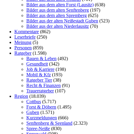
Bilder aus dem alten Forst (Lausitz)
(638)
Bilder aus dem alten Senftenberg
(197)
Bilder aus dem alten Spremberg
(625)
Bilder aus der alten Neißestadt Guben
(523)
Bilder aus der alten Niederlausitz
(70)
Kommentare
(862)
Leserbriefe
(250)
Meinung
(5)
Personen
(859)
Ratgeber
(1.598)
Bauen & Leben
(492)
Gesundheit
(342)
Job & Karriere
(198)
Mobil & Kfz
(193)
Ratgeber Tier
(38)
Recht & Finanzen
(91)
Trauerratgeber
(107)
Region
(18.039)
Cottbus
(5.717)
Forst & Döbern
(1.495)
Guben
(1.571)
Kurzmeldungen
(666)
Senftenberg & Seenland
(2.323)
Spree-Neiße
(830)
Spreewald
(508)