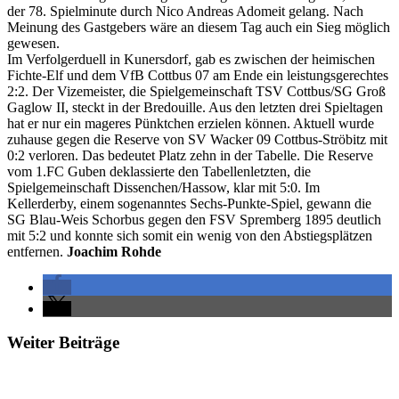
der 78. Spielminute durch Nico Andreas Adomeit gelang. Nach
Meinung des Gastgebers wäre an diesem Tag auch ein Sieg möglich
gewesen.
Im Verfolgerduell in Kunersdorf, gab es zwischen der heimischen
Fichte-Elf und dem VfB Cottbus 07 am Ende ein leistungsgerechtes
2:2. Der Vizemeister, die Spielgemeinschaft TSV Cottbus/SG Groß
Gaglow II, steckt in der Bredouille. Aus den letzten drei Spieltagen
hat er nur ein mageres Pünktchen erzielen können. Aktuell wurde
zuhause gegen die Reserve von SV Wacker 09 Cottbus-Ströbitz mit
0:2 verloren. Das bedeutet Platz zehn in der Tabelle. Die Reserve
vom 1.FC Guben deklassierte den Tabellenletzten, die
Spielgemeinschaft Dissenchen/Hassow, klar mit 5:0. Im
Kellerderby, einem sogenanntes Sechs-Punkte-Spiel, gewann die
SG Blau-Weis Schorbus gegen den FSV Spremberg 1895 deutlich
mit 5:2 und konnte sich somit ein wenig von den Abstiegsplätzen
entfernen.
Joachim Rohde
Weiter Beiträge