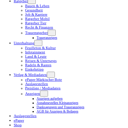
Ratgeber
Bauen & Leben
Gesundheit
Job & Karriere
Ratgeber Mobil
Ratgeber Tier
Recht & Finanzen
Trauerratgeber
Traueranzeigen
Unterhaltung
Feuilleton & Kultur
Infotainment
Land & Leute
Reisen & Unterwegs
Radeln & Rasten
Einkehrtipp
Verlag & Mediadaten
ePaper Märkischer Bote
Auslagestellen
Preisliste / Mediadaten
Anzeigen
Anzeigen aufgeben
Annahmestellen Kleinanzeigen
Danksagungen und Traueranzeigen
AGB für Anzeigen & Beilagen
Auslagestellen
ePaper
Shop