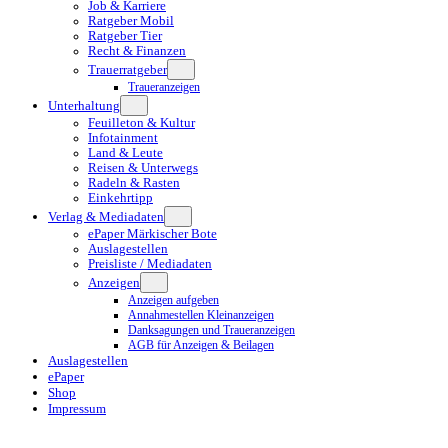
Job & Karriere
Ratgeber Mobil
Ratgeber Tier
Recht & Finanzen
Trauerratgeber
Traueranzeigen
Unterhaltung
Feuilleton & Kultur
Infotainment
Land & Leute
Reisen & Unterwegs
Radeln & Rasten
Einkehrtipp
Verlag & Mediadaten
ePaper Märkischer Bote
Auslagestellen
Preisliste / Mediadaten
Anzeigen
Anzeigen aufgeben
Annahmestellen Kleinanzeigen
Danksagungen und Traueranzeigen
AGB für Anzeigen & Beilagen
Auslagestellen
ePaper
Shop
Impressum