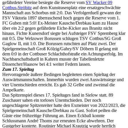
gefährdeter Vereine besiegte die Reserve vom
SV Wacker 09
Cottbus-Ströbitz
auf dem Kunstrasenplatz eine ersatzgeschwächte
Mannschaft aus Schorbus mit 2:0. Das Verfolgerduell gewann der
FSV Viktoria 1897 überraschend hoch gegen die Reserve vom 1.
FC Guben mit 5:0! Ex-Meister Kausche/Drebkau kam zu Hause
über ein 2:2 gegen gefährdete Eiche-Kicker aus Branitz nicht
hinaus. Fichte Kunersdorf siegte bei Aufsteiger FSV Spremberg klar
mit 0:5. Die Welzower Borussen schlugen TSV Cottbus/SG Groß
Gaglow II, mit 1:0. Die Borussen rutschten auf Platz zwei. Der
Spielgemeinschaft Groß Kölzig/Gahry/SV Döbern II gelang mit
dem 0:0 in der Cottbuser Schlachthofstraße ein Achtungserfolg. Im
Nachbarschaftsduell in Kahren musste der Tabellenletzte
Dissencher/Haasow bei 4:1 weiter Federn lassen.
Zum 17. Spieltag
Hervorragende äußere Bedingen begleiteten einen Spieltag der
Auswärtsmannschaften. Immerhin wurden zwei Auswärtssiege und
vier Unentschieden erreicht. Es gab 32 Gelbe und zweimal die
Ampelkarte.
Das Spitzenspiel dieses 17. Spieltages fand in Sielow statt. 89
Zuschauer sahen ein torloses Unentschieden. Der noch
ungeschlagene Spitzenreiter hatte den Exmeister von 2022/2023, die
Spielgemeinschaft Kausche/Drebkau zu Gast. Sofort peilten die
Gäste eine frühzeitige Führung an. Einen Eckball konnte
Schlussmann André Thoms zur erneuten Ecke abwehren. Der
Gastgeber konterte. Routinier Michael Krautzig wurde herrlich