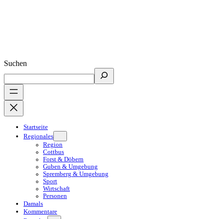
Suchen
Startseite
Regionales
Region
Cottbus
Forst & Döbern
Guben & Umgebung
Spremberg & Umgebung
Sport
Wirtschaft
Personen
Damals
Kommentare