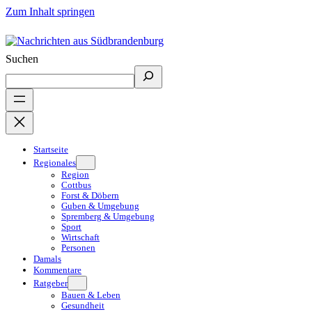
Zum Inhalt springen
Suchen
Startseite
Regionales
Region
Cottbus
Forst & Döbern
Guben & Umgebung
Spremberg & Umgebung
Sport
Wirtschaft
Personen
Damals
Kommentare
Ratgeber
Bauen & Leben
Gesundheit