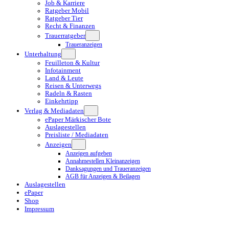
Job & Karriere
Ratgeber Mobil
Ratgeber Tier
Recht & Finanzen
Trauerratgeber
Traueranzeigen
Unterhaltung
Feuilleton & Kultur
Infotainment
Land & Leute
Reisen & Unterwegs
Radeln & Rasten
Einkehrtipp
Verlag & Mediadaten
ePaper Märkischer Bote
Auslagestellen
Preisliste / Mediadaten
Anzeigen
Anzeigen aufgeben
Annahmestellen Kleinanzeigen
Danksagungen und Traueranzeigen
AGB für Anzeigen & Beilagen
Auslagestellen
ePaper
Shop
Impressum