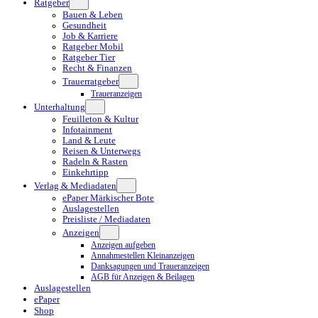
Ratgeber
Bauen & Leben
Gesundheit
Job & Karriere
Ratgeber Mobil
Ratgeber Tier
Recht & Finanzen
Trauerratgeber
Traueranzeigen
Unterhaltung
Feuilleton & Kultur
Infotainment
Land & Leute
Reisen & Unterwegs
Radeln & Rasten
Einkehrtipp
Verlag & Mediadaten
ePaper Märkischer Bote
Auslagestellen
Preisliste / Mediadaten
Anzeigen
Anzeigen aufgeben
Annahmestellen Kleinanzeigen
Danksagungen und Traueranzeigen
AGB für Anzeigen & Beilagen
Auslagestellen
ePaper
Shop