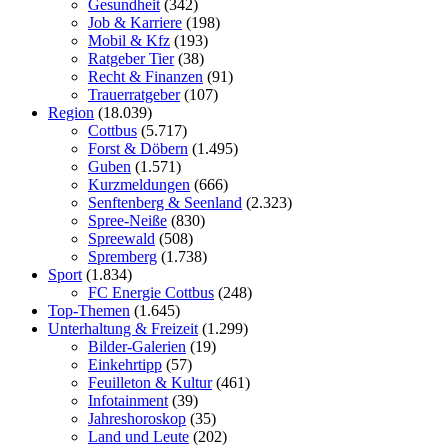
Gesundheit
(342)
Job & Karriere
(198)
Mobil & Kfz
(193)
Ratgeber Tier
(38)
Recht & Finanzen
(91)
Trauerratgeber
(107)
Region
(18.039)
Cottbus
(5.717)
Forst & Döbern
(1.495)
Guben
(1.571)
Kurzmeldungen
(666)
Senftenberg & Seenland
(2.323)
Spree-Neiße
(830)
Spreewald
(508)
Spremberg
(1.738)
Sport
(1.834)
FC Energie Cottbus
(248)
Top-Themen
(1.645)
Unterhaltung & Freizeit
(1.299)
Bilder-Galerien
(19)
Einkehrtipp
(57)
Feuilleton & Kultur
(461)
Infotainment
(39)
Jahreshoroskop
(35)
Land und Leute
(202)