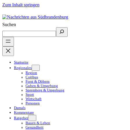
Zum Inhalt springen
Suchen
Startseite
Regionales
Region
Cottbus
Forst & Döbern
Guben & Umgebung
Spremberg & Umgebung
Sport
Wirtschaft
Personen
Damals
Kommentare
Ratgeber
Bauen & Leben
Gesundheit