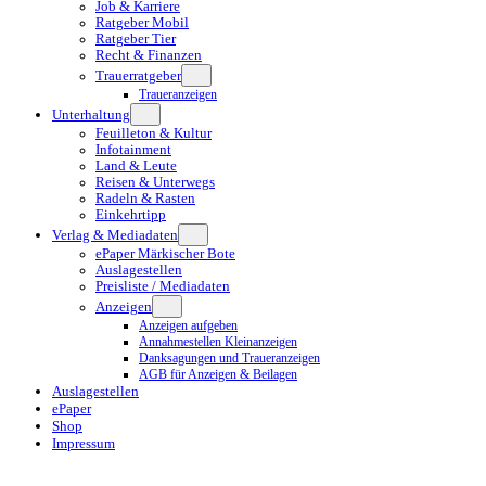
Job & Karriere
Ratgeber Mobil
Ratgeber Tier
Recht & Finanzen
Trauerratgeber
Traueranzeigen
Unterhaltung
Feuilleton & Kultur
Infotainment
Land & Leute
Reisen & Unterwegs
Radeln & Rasten
Einkehrtipp
Verlag & Mediadaten
ePaper Märkischer Bote
Auslagestellen
Preisliste / Mediadaten
Anzeigen
Anzeigen aufgeben
Annahmestellen Kleinanzeigen
Danksagungen und Traueranzeigen
AGB für Anzeigen & Beilagen
Auslagestellen
ePaper
Shop
Impressum