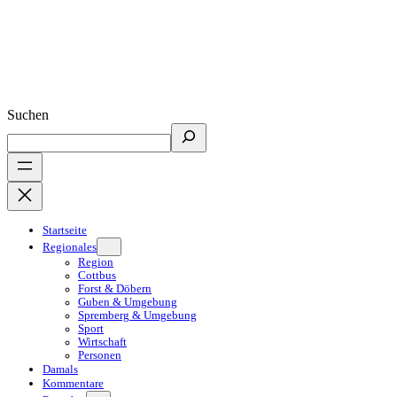
Suchen
Startseite
Regionales
Region
Cottbus
Forst & Döbern
Guben & Umgebung
Spremberg & Umgebung
Sport
Wirtschaft
Personen
Damals
Kommentare