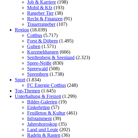
Job & Karriere
(198)
Mobil & Kfz
(193)
Ratgeber Tier
(38)
Recht & Finanzen
(91)
Trauerratgeber
(107)
Region
(18.039)
Cottbus
(5.717)
Forst & Döbern
(1.495)
Guben
(1.571)
Kurzmeldungen
(666)
Senftenberg & Seenland
(2.323)
Spree-Neiße
(830)
Spreewald
(508)
Spremberg
(1.738)
Sport
(1.834)
FC Energie Cottbus
(248)
Top-Themen
(1.645)
Unterhaltung & Freizeit
(1.299)
Bilder-Galerien
(19)
Einkehrtipp
(57)
Feuilleton & Kultur
(461)
Infotainment
(39)
Jahreshoroskop
(35)
Land und Leute
(202)
Radeln & Rasten
(36)