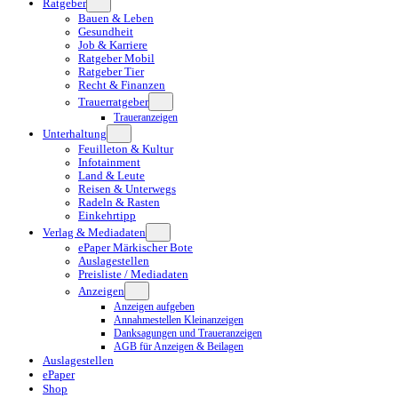
Ratgeber
Bauen & Leben
Gesundheit
Job & Karriere
Ratgeber Mobil
Ratgeber Tier
Recht & Finanzen
Trauerratgeber
Traueranzeigen
Unterhaltung
Feuilleton & Kultur
Infotainment
Land & Leute
Reisen & Unterwegs
Radeln & Rasten
Einkehrtipp
Verlag & Mediadaten
ePaper Märkischer Bote
Auslagestellen
Preisliste / Mediadaten
Anzeigen
Anzeigen aufgeben
Annahmestellen Kleinanzeigen
Danksagungen und Traueranzeigen
AGB für Anzeigen & Beilagen
Auslagestellen
ePaper
Shop