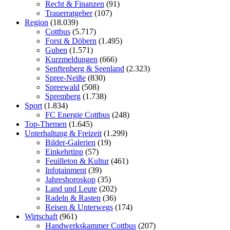
Recht & Finanzen
(91)
Trauerratgeber
(107)
Region
(18.039)
Cottbus
(5.717)
Forst & Döbern
(1.495)
Guben
(1.571)
Kurzmeldungen
(666)
Senftenberg & Seenland
(2.323)
Spree-Neiße
(830)
Spreewald
(508)
Spremberg
(1.738)
Sport
(1.834)
FC Energie Cottbus
(248)
Top-Themen
(1.645)
Unterhaltung & Freizeit
(1.299)
Bilder-Galerien
(19)
Einkehrtipp
(57)
Feuilleton & Kultur
(461)
Infotainment
(39)
Jahreshoroskop
(35)
Land und Leute
(202)
Radeln & Rasten
(36)
Reisen & Unterwegs
(174)
Wirtschaft
(961)
Handwerkskammer Cottbus
(207)