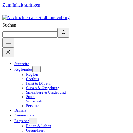
Zum Inhalt springen
Suchen
Startseite
Regionales
Region
Cottbus
Forst & Döbern
Guben & Umgebung
Spremberg & Umgebung
Sport
Wirtschaft
Personen
Damals
Kommentare
Ratgeber
Bauen & Leben
Gesundheit