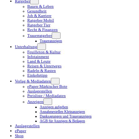
Ratgeber
Bauen & Leben
Gesundheit
Job & Karriere
Ratgeber Mobil
Ratgeber Tier
Recht & Finanzen
Trauerratgeber
Traueranzeigen
Unterhaltung
Feuilleton & Kultur
Infotainment
Land & Leute
Reisen & Unterwegs
Radeln & Rasten
Einkehrtipp
Verlag & Mediadaten
ePaper Märkischer Bote
Auslagestellen
Preisliste / Mediadaten
Anzeigen
Anzeigen aufgeben
Annahmestellen Kleinanzeigen
Danksagungen und Traueranzeigen
AGB für Anzeigen & Beilagen
Auslagestellen
ePaper
Shop