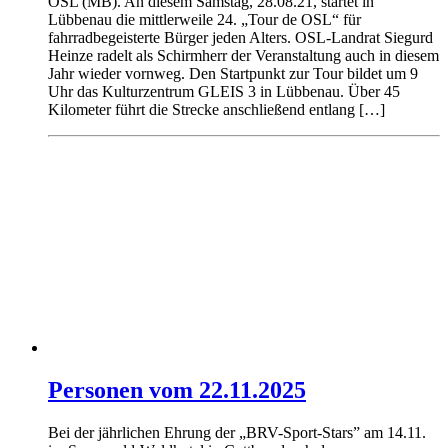
OSL (MB). An diesem Samstag, 28.08.21, startet in
Lübbenau die mittlerweile 24. „Tour de OSL“ für
fahrradbegeisterte Bürger jeden Alters. OSL-Landrat Siegurd
Heinze radelt als Schirmherr der Veranstaltung auch in diesem
Jahr wieder vornweg. Den Startpunkt zur Tour bildet um 9
Uhr das Kulturzentrum GLEIS 3 in Lübbenau. Über 45
Kilometer führt die Strecke anschließend entlang […]
Personen vom 22.11.2025
Bei der jährlichen Ehrung der „BRV-Sport-Stars” am 14.11.