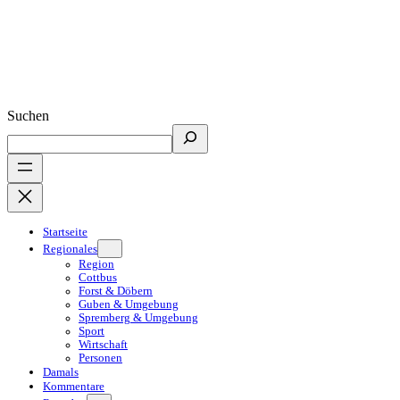
Suchen
Startseite
Regionales
Region
Cottbus
Forst & Döbern
Guben & Umgebung
Spremberg & Umgebung
Sport
Wirtschaft
Personen
Damals
Kommentare