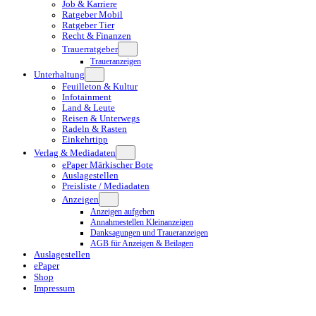
Job & Karriere
Ratgeber Mobil
Ratgeber Tier
Recht & Finanzen
Trauerratgeber
Traueranzeigen
Unterhaltung
Feuilleton & Kultur
Infotainment
Land & Leute
Reisen & Unterwegs
Radeln & Rasten
Einkehrtipp
Verlag & Mediadaten
ePaper Märkischer Bote
Auslagestellen
Preisliste / Mediadaten
Anzeigen
Anzeigen aufgeben
Annahmestellen Kleinanzeigen
Danksagungen und Traueranzeigen
AGB für Anzeigen & Beilagen
Auslagestellen
ePaper
Shop
Impressum