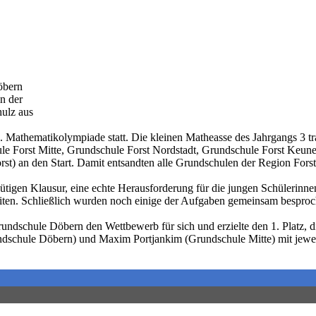
öbern
n der
hulz aus
 Mathematikolympiade statt. Die kleinen Matheasse des Jahrgangs 3 tr
le Forst Mitte, Grundschule Forst Nordstadt, Grundschule Forst Keun
t) an den Start. Damit entsandten alle Grundschulen der Region Fors
ütigen Klausur, eine echte Herausforderung für die jungen Schülerinne
beiten. Schließlich wurden noch einige der Aufgaben gemeinsam bespr
undschule Döbern den Wettbewerb für sich und erzielte den 1. Platz, d
rundschule Döbern) und Maxim Portjankim (Grundschule Mitte) mit jewe