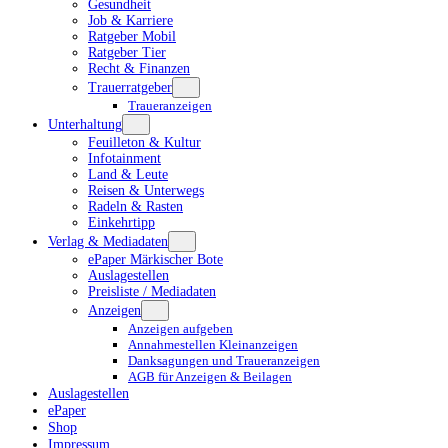
Gesundheit
Job & Karriere
Ratgeber Mobil
Ratgeber Tier
Recht & Finanzen
Trauerratgeber
Traueranzeigen
Unterhaltung
Feuilleton & Kultur
Infotainment
Land & Leute
Reisen & Unterwegs
Radeln & Rasten
Einkehrtipp
Verlag & Mediadaten
ePaper Märkischer Bote
Auslagestellen
Preisliste / Mediadaten
Anzeigen
Anzeigen aufgeben
Annahmestellen Kleinanzeigen
Danksagungen und Traueranzeigen
AGB für Anzeigen & Beilagen
Auslagestellen
ePaper
Shop
Impressum