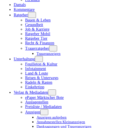
Damals
Kommentare
Ratgeber
Bauen & Leben
Gesundheit
Job & Karriere
Ratgeber Mobil
Ratgeber Tier
Recht & Finanzen
Trauerratgeber
Traueranzeigen
Unterhaltung
Feuilleton & Kultur
Infotainment
Land & Leute
Reisen & Unterwegs
Radeln & Rasten
Einkehrtipp
Verlag & Mediadaten
ePaper Märkischer Bote
Auslagestellen
Preisliste / Mediadaten
Anzeigen
Anzeigen aufgeben
Annahmestellen Kleinanzeigen
Danksagungen und Traueranzeigen