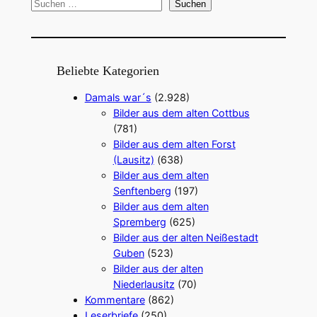
S
Suchen
u
c
h
e
Beliebte Kategorien
n
Damals war´s
(2.928)
Bilder aus dem alten Cottbus
(781)
Bilder aus dem alten Forst
(Lausitz)
(638)
Bilder aus dem alten
Senftenberg
(197)
Bilder aus dem alten
Spremberg
(625)
Bilder aus der alten Neißestadt
Guben
(523)
Bilder aus der alten
Niederlausitz
(70)
Kommentare
(862)
Leserbriefe
(250)