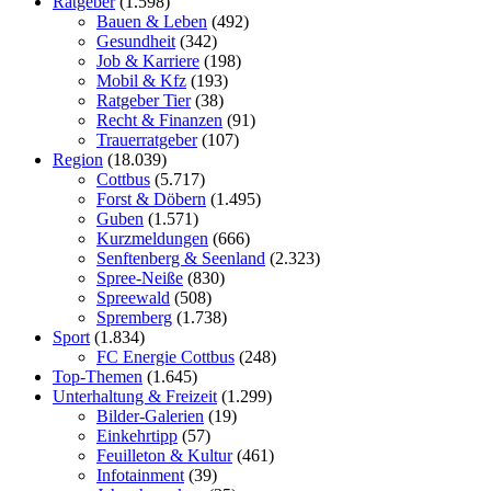
Ratgeber
(1.598)
Bauen & Leben
(492)
Gesundheit
(342)
Job & Karriere
(198)
Mobil & Kfz
(193)
Ratgeber Tier
(38)
Recht & Finanzen
(91)
Trauerratgeber
(107)
Region
(18.039)
Cottbus
(5.717)
Forst & Döbern
(1.495)
Guben
(1.571)
Kurzmeldungen
(666)
Senftenberg & Seenland
(2.323)
Spree-Neiße
(830)
Spreewald
(508)
Spremberg
(1.738)
Sport
(1.834)
FC Energie Cottbus
(248)
Top-Themen
(1.645)
Unterhaltung & Freizeit
(1.299)
Bilder-Galerien
(19)
Einkehrtipp
(57)
Feuilleton & Kultur
(461)
Infotainment
(39)