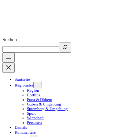
Suchen
Startseite
Regionales
Region
Cottbus
Forst & Döbern
Guben & Umgebung
Spremberg & Umgebung
Sport
Wirtschaft
Personen
Damals
Kommentare