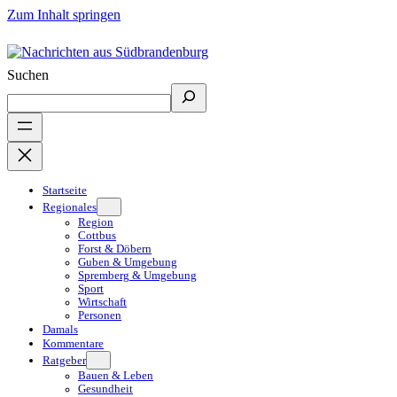
Zum Inhalt springen
Suchen
Startseite
Regionales
Region
Cottbus
Forst & Döbern
Guben & Umgebung
Spremberg & Umgebung
Sport
Wirtschaft
Personen
Damals
Kommentare
Ratgeber
Bauen & Leben
Gesundheit