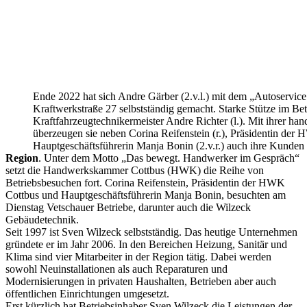
Ende 2022 hat sich Andre Gärber (2.v.l.) mit dem „Autoservice
Kraftwerkstraße 27 selbstständig gemacht. Starke Stütze im Betr
Kraftfahrzeugtechnikermeister Andre Richter (l.). Mit ihrer ha
überzeugen sie neben Corina Reifenstein (r.), Präsidentin d
Hauptgeschäftsführerin Manja Bonin (2.v.r.) auch ihre Kunden
Region
. Unter dem Motto „Das bewegt. Handwerker im Gespräch“
setzt die Handwerkskammer Cottbus (HWK) die Reihe von
Betriebsbesuchen fort. Corina Reifenstein, Präsidentin der HWK
Cottbus und Hauptgeschäftsführerin Manja Bonin, besuchten am
Dienstag Vetschauer Betriebe, darunter auch die Wilzeck
Gebäudetechnik.
Seit 1997 ist Sven Wilzeck selbstständig. Das heutige Unternehmen
gründete er im Jahr 2006. In den Bereichen Heizung, Sanitär und
Klima sind vier Mitarbeiter in der Region tätig. Dabei werden
sowohl Neuinstallationen als auch Reparaturen und
Modernisierungen in privaten Haushalten, Betrieben aber auch
öffentlichen Einrichtungen umgesetzt.
Erst kürzlich hat Betriebsinhaber Sven Wilzeck die Leistungen der