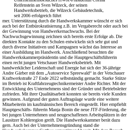
Reifenstein an Sven Wilzeck, der seinen
Handwerksbetrieb, die Wilzeck Gebäudetechnik,
seit 2006 erfolgreich führt
mer. Unterstützung durch die Handwerkskammer wünscht er sich
auch bei der Entbürokratisierung z.B. im Vergaberecht oder auch bei
der Gewinnung von Handwerkernachwuchs. Bei der
Nachwuchsgewinnung zeichnen sich bereits erste Erfolge ab. Die
direkten Kontakte zu den Schulen entwickeln sich sehr gut und
durch diverse Initiativen und Kampagnen wächst das Interesse an
einer Ausbildung im Handwerk. Anschließend besuchten die
Handwerkskammerpräsidentin und die Hauptgeschäftsführerin
einen recht jungen Vetschauer Handwerksbetrieb. Mit
handwerklicher Leidenschaft und Energie hat sich der 36-jährige
Andre Gärber mit dem „Autoservice Spreewald“ in der Vetschauer
Kraftwerkstraße 27 Ende 2022 selbstständig gemacht. Starke Stütze
im Betrieb ist Kraftfahrzeugtechnikermeister Andre Richter. Mit der
Entwicklung des Unternehmens sind der Gründer und Betriebsleiter
zufrieden. Mit ihrer Qualitätsarbeit konnten sie bereits viele Kunden
gewinnen. Aufgrund der guten Auftragslage wurde eine weitere
Mitarbeiterin im kaufmännischen Bereich eingestellt. Hier empfiehlt
Hauptgeschäfts- führerin Manja Bonin die neue JTF-Förderung, die
bei jungen Unternehmen und neugeschaffenen Arbeitsplätzen in der
Lausitzer Kohleregion greift. Die Handwerkskammer berät dazu
gern. Auch bei der Unternehmensgründung stand die