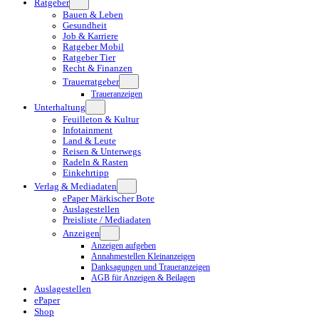
Ratgeber
Bauen & Leben
Gesundheit
Job & Karriere
Ratgeber Mobil
Ratgeber Tier
Recht & Finanzen
Trauerratgeber
Traueranzeigen
Unterhaltung
Feuilleton & Kultur
Infotainment
Land & Leute
Reisen & Unterwegs
Radeln & Rasten
Einkehrtipp
Verlag & Mediadaten
ePaper Märkischer Bote
Auslagestellen
Preisliste / Mediadaten
Anzeigen
Anzeigen aufgeben
Annahmestellen Kleinanzeigen
Danksagungen und Traueranzeigen
AGB für Anzeigen & Beilagen
Auslagestellen
ePaper
Shop