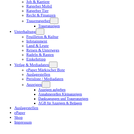
Job & Karriere
Ratgeber Mobil
Ratgeber Tier
Recht & Finanzen
Trauerratgeber
Traueranzeigen
Unterhaltung
Feuilleton & Kultur
Infotainment
Land & Leute
Reisen & Unterwegs
Radeln & Rasten
Einkehrtipp
Verlag & Mediadaten
ePaper Märkischer Bote
Auslagestellen
Preisliste / Mediadaten
Anzeigen
Anzeigen aufgeben
Annahmestellen Kleinanzeigen
Danksagungen und Traueranzeigen
AGB für Anzeigen & Beilagen
Auslagestellen
ePaper
Shop
Impressum