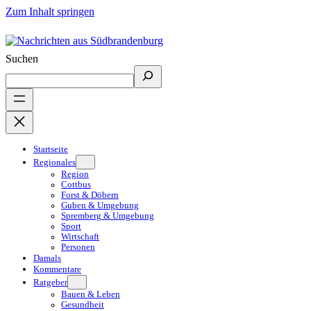
Zum Inhalt springen
Suchen
Startseite
Regionales
Region
Cottbus
Forst & Döbern
Guben & Umgebung
Spremberg & Umgebung
Sport
Wirtschaft
Personen
Damals
Kommentare
Ratgeber
Bauen & Leben
Gesundheit