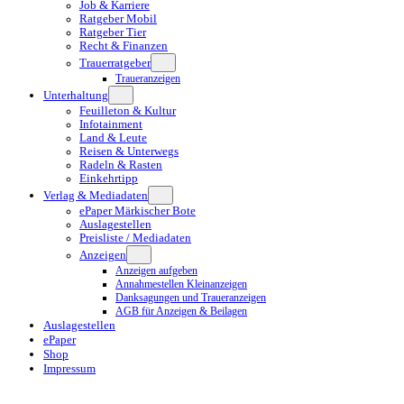
Job & Karriere
Ratgeber Mobil
Ratgeber Tier
Recht & Finanzen
Trauerratgeber
Traueranzeigen
Unterhaltung
Feuilleton & Kultur
Infotainment
Land & Leute
Reisen & Unterwegs
Radeln & Rasten
Einkehrtipp
Verlag & Mediadaten
ePaper Märkischer Bote
Auslagestellen
Preisliste / Mediadaten
Anzeigen
Anzeigen aufgeben
Annahmestellen Kleinanzeigen
Danksagungen und Traueranzeigen
AGB für Anzeigen & Beilagen
Auslagestellen
ePaper
Shop
Impressum