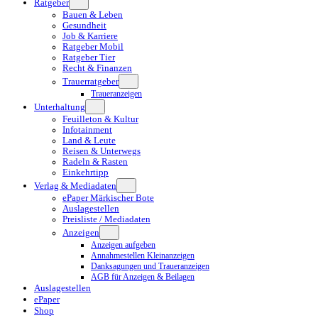
Ratgeber
Bauen & Leben
Gesundheit
Job & Karriere
Ratgeber Mobil
Ratgeber Tier
Recht & Finanzen
Trauerratgeber
Traueranzeigen
Unterhaltung
Feuilleton & Kultur
Infotainment
Land & Leute
Reisen & Unterwegs
Radeln & Rasten
Einkehrtipp
Verlag & Mediadaten
ePaper Märkischer Bote
Auslagestellen
Preisliste / Mediadaten
Anzeigen
Anzeigen aufgeben
Annahmestellen Kleinanzeigen
Danksagungen und Traueranzeigen
AGB für Anzeigen & Beilagen
Auslagestellen
ePaper
Shop