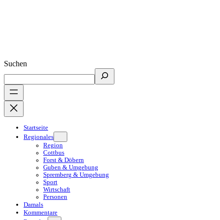
Suchen
Startseite
Regionales
Region
Cottbus
Forst & Döbern
Guben & Umgebung
Spremberg & Umgebung
Sport
Wirtschaft
Personen
Damals
Kommentare