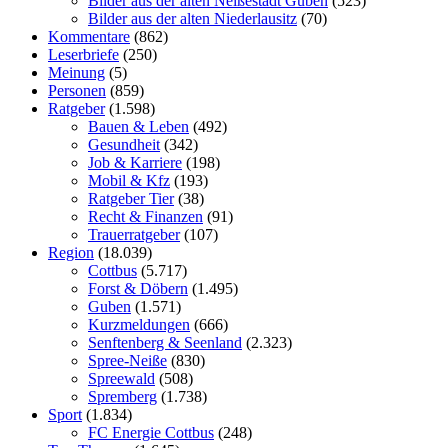
Bilder aus der alten Neißestadt Guben
(523)
Bilder aus der alten Niederlausitz
(70)
Kommentare
(862)
Leserbriefe
(250)
Meinung
(5)
Personen
(859)
Ratgeber
(1.598)
Bauen & Leben
(492)
Gesundheit
(342)
Job & Karriere
(198)
Mobil & Kfz
(193)
Ratgeber Tier
(38)
Recht & Finanzen
(91)
Trauerratgeber
(107)
Region
(18.039)
Cottbus
(5.717)
Forst & Döbern
(1.495)
Guben
(1.571)
Kurzmeldungen
(666)
Senftenberg & Seenland
(2.323)
Spree-Neiße
(830)
Spreewald
(508)
Spremberg
(1.738)
Sport
(1.834)
FC Energie Cottbus
(248)