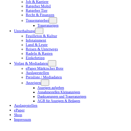
Job & Karriere
Ratgeber Mobil
Ratgeber Tier
Recht & Finanzen
Trauerratgeber
Traueranzeigen
Unterhaltung
Feuilleton & Kultur
Infotainment
Land & Leute
Reisen & Unterwegs
Radeln & Rasten
Einkehrtipp
Verlag & Mediadaten
ePaper Märkischer Bote
Auslagestellen
Preisliste / Mediadaten
Anzeigen
Anzeigen aufgeben
Annahmestellen Kleinanzeigen
Danksagungen und Traueranzeigen
AGB für Anzeigen & Beilagen
Auslagestellen
ePaper
Shop
Impressum