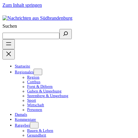
Zum Inhalt springen
Suchen
Startseite
Regionales
Region
Cottbus
Forst & Döbern
Guben & Umgebung
Spremberg & Umgebung
Sport
Wirtschaft
Personen
Damals
Kommentare
Ratgeber
Bauen & Leben
Gesundheit