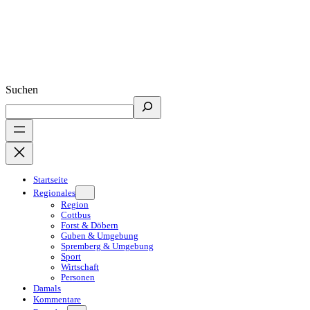
Suchen
Startseite
Regionales
Region
Cottbus
Forst & Döbern
Guben & Umgebung
Spremberg & Umgebung
Sport
Wirtschaft
Personen
Damals
Kommentare