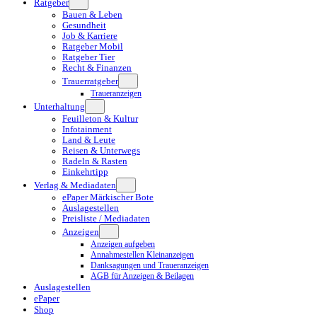
Ratgeber
Bauen & Leben
Gesundheit
Job & Karriere
Ratgeber Mobil
Ratgeber Tier
Recht & Finanzen
Trauerratgeber
Traueranzeigen
Unterhaltung
Feuilleton & Kultur
Infotainment
Land & Leute
Reisen & Unterwegs
Radeln & Rasten
Einkehrtipp
Verlag & Mediadaten
ePaper Märkischer Bote
Auslagestellen
Preisliste / Mediadaten
Anzeigen
Anzeigen aufgeben
Annahmestellen Kleinanzeigen
Danksagungen und Traueranzeigen
AGB für Anzeigen & Beilagen
Auslagestellen
ePaper
Shop