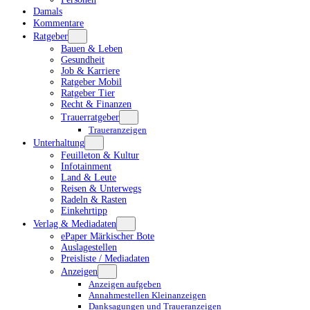
Damals
Kommentare
Ratgeber
Bauen & Leben
Gesundheit
Job & Karriere
Ratgeber Mobil
Ratgeber Tier
Recht & Finanzen
Trauerratgeber
Traueranzeigen
Unterhaltung
Feuilleton & Kultur
Infotainment
Land & Leute
Reisen & Unterwegs
Radeln & Rasten
Einkehrtipp
Verlag & Mediadaten
ePaper Märkischer Bote
Auslagestellen
Preisliste / Mediadaten
Anzeigen
Anzeigen aufgeben
Annahmestellen Kleinanzeigen
Danksagungen und Traueranzeigen