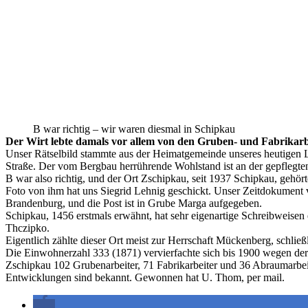
B war richtig – wir waren diesmal in Schipkau
Der Wirt lebte damals vor allem von den Gruben- und Fabrikarb
Unser Rätselbild stammte aus der Heimatgemeinde unseres heutigen La
Straße. Der vom Bergbau herrührende Wohlstand ist an der gepflegt
B war also richtig, und der Ort Zschipkau, seit 1937 Schipkau, gehör
Foto von ihm hat uns Siegrid Lehnig geschickt. Unser Zeitdokument 
Brandenburg, und die Post ist in Grube Marga aufgegeben.
Schipkau, 1456 erstmals erwähnt, hat sehr eigenartige Schreibweisen
Thczipko.
Eigentlich zählte dieser Ort meist zur Herrschaft Mückenberg, schlie
Die Einwohnerzahl 333 (1871) vervierfachte sich bis 1900 wegen de
Zschipkau 102 Grubenarbeiter, 71 Fabrikarbeiter und 36 Abraumarbeit
Entwicklungen sind bekannt. Gewonnen hat U. Thom, per mail.