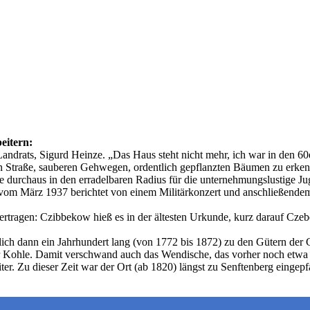
eitern:
ndrats, Sigurd Heinze. „Das Haus steht nicht mehr, ich war in den 60e
en Straße, sauberen Gehwegen, ordentlich gepflanzten Bäumen zu erke
te durchaus in den erradelbaren Radius für die unternehmungslustige J
vom März 1937 berichtet von einem Militärkonzert und anschließendem
 ertragen: Czibbekow hieß es in der ältesten Urkunde, kurz darauf Cz
ßlich dann ein Jahrhundert lang (von 1772 bis 1872) zu den Gütern der 
r Kohle. Damit verschwand auch das Wendische, das vorher noch etwa 
er. Zu dieser Zeit war der Ort (ab 1820) längst zu Senftenberg eingep