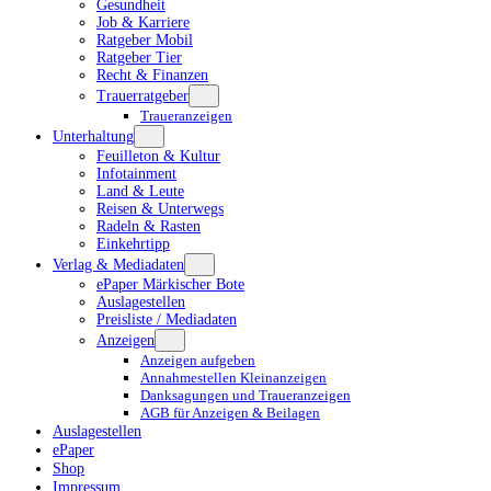
Gesundheit
Job & Karriere
Ratgeber Mobil
Ratgeber Tier
Recht & Finanzen
Trauerratgeber
Traueranzeigen
Unterhaltung
Feuilleton & Kultur
Infotainment
Land & Leute
Reisen & Unterwegs
Radeln & Rasten
Einkehrtipp
Verlag & Mediadaten
ePaper Märkischer Bote
Auslagestellen
Preisliste / Mediadaten
Anzeigen
Anzeigen aufgeben
Annahmestellen Kleinanzeigen
Danksagungen und Traueranzeigen
AGB für Anzeigen & Beilagen
Auslagestellen
ePaper
Shop
Impressum