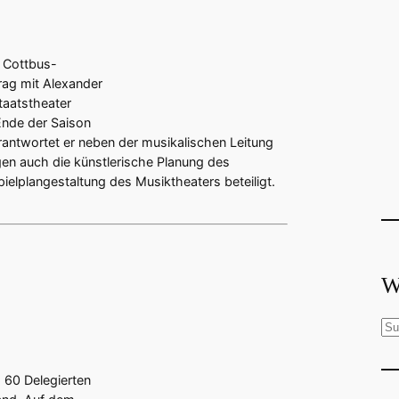
g Cottbus-
trag mit Alexander
taatstheater
Ende der Saison
rantwortet er neben der musikalischen Leitung
en auch die künstlerische Planung des
ielplangestaltung des Musiktheaters beteiligt.
W
S
u
c
 60 Delegierten
h