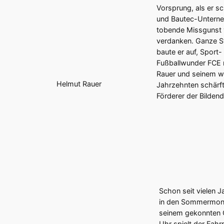
Vorsprung, als er s
und Bautec-Unterne
tobende Missgunst v
verdanken. Ganze St
baute er auf, Sport
Fußballwunder FCE m
Rauer und seinem we
Helmut Rauer
Jahrzehnten schärft
Förderer der Bilden
Schon seit vielen J
in den Sommermonat
seinem gekonnten O
Uhr spielt der Fahr