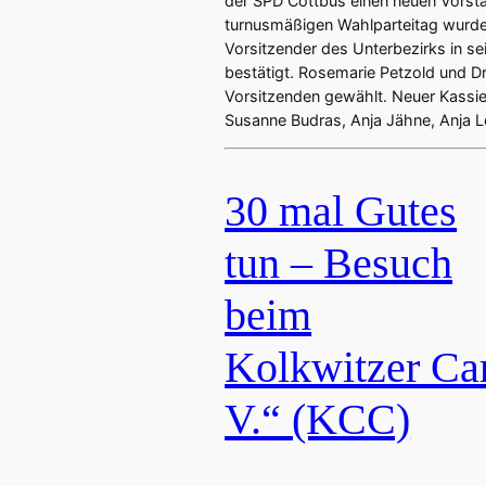
der SPD Cottbus einen neuen Vorst
turnusmäßigen Wahlparteitag wurde
Vorsitzender des Unterbezirks in s
bestätigt. Rosemarie Petzold und Dr
Vorsitzenden gewählt. Neuer Kassiere
Susanne Budras, Anja Jähne, Anja 
30 mal Gutes
tun – Besuch
beim
Kolkwitzer Ca
V.“ (KCC)