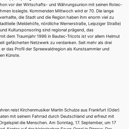
chon vor der Wirtschafts- und Währungsunion mit seinen Rotec-
hmen loslegte. Kommenden Mittwoch wird er 70. Die lange
erhallte, die Stadt und die Region haben ihm enorm viel zu
adtteile (Meldehöfe, nördliche Wernerstraße, Leipziger Straße)
- und Kultursponsoring sind regional prägend, das
it dem Traumjahr 1996 in Bautec-Tricots ist vor allem Helmut
it gefächerten Netzwerk zu verdanken. Seit mehr als drei
 er das Profil der Spreewaldregion als Kunstsammler und
den Künste.
ahren reist Kirchenmusiker Martin Schulze aus Frankfurt (Oder)
en mit seinem Fahrrad durch Deutschland und erfreut mit
rgelspiel die Menschen. Am Sonntag, 17. September, um 17
rad-Kantor auf der historischen Sauer-Orgel in Pinnow. Der