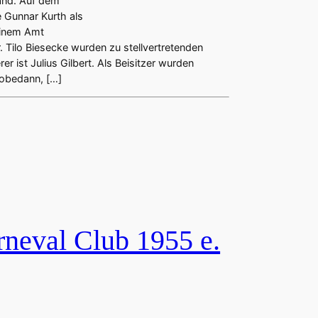
and. Auf dem
e
 Gunnar Kurth als
n
einem Amt
. Tilo Biesecke wurden zu stellvertretenden
r ist Julius Gilbert. Als Beisitzer wurden
Lobedann, […]
rneval Club 1955 e.