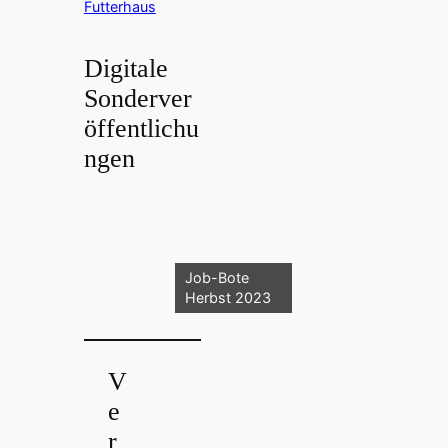
Futterhaus
Digitale
Sonderver
öffentlichu
ngen
Job-Bote
Herbst 2023
V
e
r