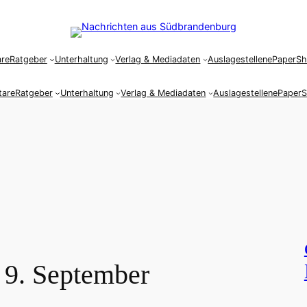
re
Ratgeber
Unterhaltung
Verlag & Mediadaten
Auslagestellen
ePaper
S
are
Ratgeber
Unterhaltung
Verlag & Mediadaten
Auslagestellen
ePaper
 9. September