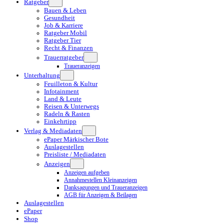
Ratgeber
Bauen & Leben
Gesundheit
Job & Karriere
Ratgeber Mobil
Ratgeber Tier
Recht & Finanzen
Trauerratgeber
Traueranzeigen
Unterhaltung
Feuilleton & Kultur
Infotainment
Land & Leute
Reisen & Unterwegs
Radeln & Rasten
Einkehrtipp
Verlag & Mediadaten
ePaper Märkischer Bote
Auslagestellen
Preisliste / Mediadaten
Anzeigen
Anzeigen aufgeben
Annahmestellen Kleinanzeigen
Danksagungen und Traueranzeigen
AGB für Anzeigen & Beilagen
Auslagestellen
ePaper
Shop