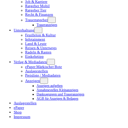
Job & Karriere
Ratgeber Mobil
Ratgeber Tier
Recht & Finanzen
Trauerratgeber
Traueranzeigen
Unterhaltung
Feuilleton & Kultur
Infotainment
Land & Leute
Reisen & Unterwegs
Radeln & Rasten
Einkehrtipp
Verlag & Mediadaten
ePaper Märkischer Bote
Auslagestellen
Preisliste / Mediadaten
Anzeigen
Anzeigen aufgeben
Annahmestellen Kleinanzeigen
Danksagungen und Traueranzeigen
AGB für Anzeigen & Beilagen
Auslagestellen
ePaper
Shop
Impressum