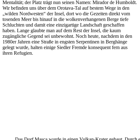
Mentalität; der Platz trägt nun seinen Namen: Mirador de Humboldt.
Wir befinden uns über dem Orotava-Tal auf bestem Wege in den
„wilden Nordwesten“ der Insel, dort wo die Gezeiten direkt vom
tosenden Meer bis hinauf in die wolkenverhangenen Berge tiefe
Schluchten und damit eine einzigartige Landschaft geschaffen
haben. Lange glaubte man auf dem Rest der Insel, die kaum
zugängliche Gegend sei unbewohnt. Noch heute, nachdem in den
1980er Jahren eine Straße in engsten Serpentinen in Berghänge
gelegt wurde, halten einige Siedler Fremde konsequent fern aus
ihren Refugien.
Das Dorf Masca wurde in einen Vulkan-Krater gebaut. Durch 