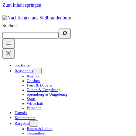
Zum Inhalt springen
Suchen
Startseite
Regionales
Region
Cottbus
Forst & Döbern
Guben & Umgebung
Spremberg & Umgebung
Sport
Wirtschaft
Personen
Damals
Kommentare
Ratgeber
Bauen & Leben
Gesundheit