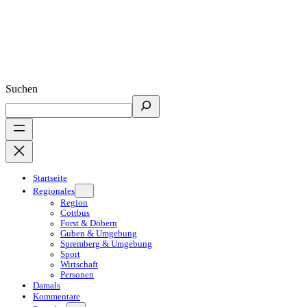
Suchen
Startseite
Regionales
Region
Cottbus
Forst & Döbern
Guben & Umgebung
Spremberg & Umgebung
Sport
Wirtschaft
Personen
Damals
Kommentare