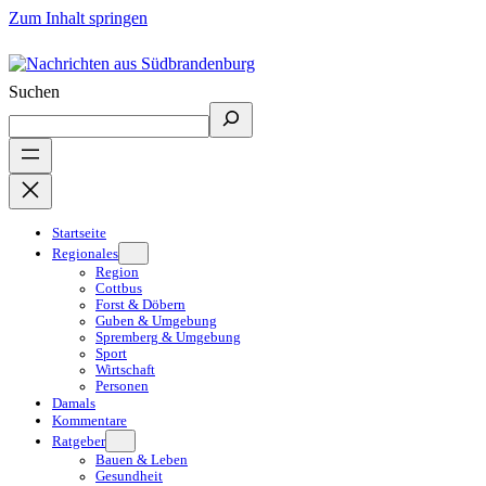
Zum Inhalt springen
Suchen
Startseite
Regionales
Region
Cottbus
Forst & Döbern
Guben & Umgebung
Spremberg & Umgebung
Sport
Wirtschaft
Personen
Damals
Kommentare
Ratgeber
Bauen & Leben
Gesundheit