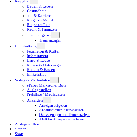
Ratgeber
Bauen & Leben
Gesundheit
Job & Karriere
Ratgeber Mobil
Ratgeber Tier
Recht & Finanzen
Trauerratgeber
Traueranzeigen
Unterhaltung
Feuilleton & Kultur
Infotainment
Land & Leute
Reisen & Unterwegs
Radeln & Rasten
Einkehrtipp
Verlag & Mediadaten
ePaper Märkischer Bote
Auslagestellen
Preisliste / Mediadaten
Anzeigen
Anzeigen aufgeben
Annahmestellen Kleinanzeigen
Danksagungen und Traueranzeigen
AGB für Anzeigen & Beilagen
Auslagestellen
ePaper
Shop