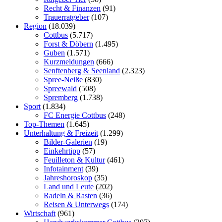
Recht & Finanzen
(91)
Trauerratgeber
(107)
Region
(18.039)
Cottbus
(5.717)
Forst & Döbern
(1.495)
Guben
(1.571)
Kurzmeldungen
(666)
Senftenberg & Seenland
(2.323)
Spree-Neiße
(830)
Spreewald
(508)
Spremberg
(1.738)
Sport
(1.834)
FC Energie Cottbus
(248)
Top-Themen
(1.645)
Unterhaltung & Freizeit
(1.299)
Bilder-Galerien
(19)
Einkehrtipp
(57)
Feuilleton & Kultur
(461)
Infotainment
(39)
Jahreshoroskop
(35)
Land und Leute
(202)
Radeln & Rasten
(36)
Reisen & Unterwegs
(174)
Wirtschaft
(961)