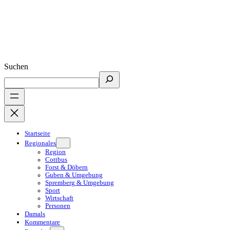
Suchen
Startseite
Regionales
Region
Cottbus
Forst & Döbern
Guben & Umgebung
Spremberg & Umgebung
Sport
Wirtschaft
Personen
Damals
Kommentare