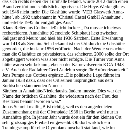
das sich rechts neben der Turnhalle befand, wurde 2012 durch einen
Brand zerstört und schließlich abgerissen. Die Heye-Werke gibt es
seit 1946 nicht mehr. Die Glashütte wurde ‘VEB Glaswerk Anna-
hütte’, ab 1992 umbenannt in ‘Christal Castel GmbH Annahütte’,
und erlebte 1995 ihr endgültiges Aus.“
Klaus Reiter aus Cottbus ließ nicht locker: „Da musste ich etwas
recherchieren, Annahütte (Gemeinde Schipkau) liegt zwischen
Sallgast und Meuro und hieß bis 1936 Särchen. Erste Erwähnung
war 1418 als Serchin. Sehr bekannt ist der Ort durch die Glashütte
geworden, die im Jahr 1856 eröffnete. Nach der Wende versuchte
man die Glashütte zu privatisieren, das scheiterte. 2000 sollte der Ort
abgebaggert werden was aber nicht erfolgte. Die Turner von Anna-
hütte waren sehr bekannt, ebenso der Karnevalsverein KCA 1948
e.V. Auch der Radfahrer Gerd Audehm sorgte für Aufmerksamkeit.“
Jens Pumpa aus Cottbus ergänzt: „Die politische Lage führte im
Januar 1938 dazu, dass der Ort seinen ursprünglich aus dem
Sorbischen stammenden Namen
Särchen in Annahütte/Niederlausitz ändern musste. Dies war der
Name der örtlichen Glashütte, die wiederum nach der Frau des
Besitzers benannt worden war.“
Jonas Schmitt mailt: „B ist richtig, weil es den angedeuteten
Zusammenhang mit der Olympiade 1936 in Berlin wohl nur in
Annahütte gibt. In jenem Jahr wurde dort ein für den kleinen Ort
sehr großzügiges Freibad eingeweiht. Ob dort wirklich ein
Trainingscamp für eine Olympiamannschaft stattfand, wie im