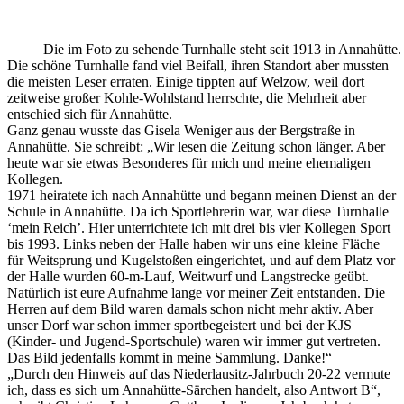
Die im Foto zu sehende Turnhalle steht seit 1913 in Annahütte.
Die schöne Turnhalle fand viel Beifall, ihren Standort aber mussten
die meisten Leser erraten. Einige tippten auf Welzow, weil dort
zeitweise großer Kohle-Wohlstand herrschte, die Mehrheit aber
entschied sich für Annahütte.
Ganz genau wusste das Gisela Weniger aus der Bergstraße in
Annahütte. Sie schreibt: „Wir lesen die Zeitung schon länger. Aber
heute war sie etwas Besonderes für mich und meine ehemaligen
Kollegen.
1971 heiratete ich nach Annahütte und begann meinen Dienst an der
Schule in Annahütte. Da ich Sportlehrerin war, war diese Turnhalle
‘mein Reich’. Hier unterrichtete ich mit drei bis vier Kollegen Sport
bis 1993. Links neben der Halle haben wir uns eine kleine Fläche
für Weitsprung und Kugelstoßen eingerichtet, und auf dem Platz vor
der Halle wurden 60-m-Lauf, Weitwurf und Langstrecke geübt.
Natürlich ist eure Aufnahme lange vor meiner Zeit entstanden. Die
Herren auf dem Bild waren damals schon nicht mehr aktiv. Aber
unser Dorf war schon immer sportbegeistert und bei der KJS
(Kinder- und Jugend-Sportschule) waren wir immer gut vertreten.
Das Bild jedenfalls kommt in meine Sammlung. Danke!“
„Durch den Hinweis auf das Niederlausitz-Jahrbuch 20-22 vermute
ich, dass es sich um Annahütte-Särchen handelt, also Antwort B“,