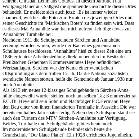
schreibt Christian Lehm aus Cottbus. In diesem Jahrbuch hat
Wolfgang Bauer aus Sallgast die spannende Geschichte dieses Ortes
behandelt. Er meldete sich auch jetzt: „Es ist immer wieder
spannend, welches alte Foto zum Erraten des jeweiligen Ortes und
seiner Geschichte im ‘Märkischen Boten’ zu finden sein wird. Dass
es dieses Mal Annahütte war, hat mich gefreut. Ich füge etwas zur
Annahütter Turnhalle bei:
Nachdem 1911 die Schulgemeinden Särchen und Annahütte
vereinigt worden waren, wurde der Bau eines gemeinsamen
Schulhauses beschlossen. ‘Annahütte’ hieß zu dieser Zeit eine um
1886 errichtete Arbeitersiedlung direkt neben den im Besitz des
Preußischen Geheimen Kommerzienrates Heye befindlichen
Werksanlagen. Särchen war der Name einer wendischen
Ortsgründung aus dem frühen 15. Jh. Da die Nationalsozialisten
wendische Namen störten, heißt die Gemeinde ab Januar 1938 nur
noch Annahütte.
Als 1913 ein neues 12-klassiges Schulgebäude in Särchen-Anna-
hütte eingeweiht wurde, stellten noch am selben Tag Kommerzienrat
F.C.Th. Heye und sein Sohn und Nachfolger F.C.Hermann Heye
den Bau einer von ihnen finanzierten Turnhalle in Aussicht. Die war
bereits ein halbes Jahr später fertig. Neben dem Schulsport stand sie
auch den Turnern des MTV Särchen-Annahütte zur Verfügung.
Beides, Turnhalle und Schulgebäude, gibt es heute noch.
Im modernisierten Schulgebäude befindet sich heute die
Grundschule ‘Der blaue Planet’. Ein 1928 errichtetes Jugendheim,