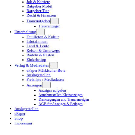
Job & Karriere
Ratgeber Mobil
Ratgeber Tier
Recht & Finanzen
Trauerratgeber
Traueranzeigen
Unterhaltung
Feuilleton & Kultur
Infotainment
Land & Leute
Reisen & Unterwegs
Radeln & Rasten
Einkehrtipp
Verlag & Mediadaten
ePaper Märkischer Bote
Auslagestellen
Preisliste / Mediadaten
Anzeigen
Anzeigen aufgeben
Annahmestellen Kleinanzeigen
Danksagungen und Traueranzeigen
AGB für Anzeigen & Beilagen
Auslagestellen
ePaper
Shop
Impressum