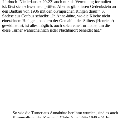
Jahrbuch ‘Niederlausitz 20-22’ auch nur als Vermutung formuliert
ist, lässt sich schwer nachprüfen. Aber es gibt diesen Gedenkstein an
den Badbau von 1936 mit den olympischen Ringen drauf.“ S.
Sachse aus Cottbus schreibt: „In Anna-hütte, wo die Kirche nicht
einer/einem Heiligen, sondern der Gemahlin des Stifters (Henriette)
gewidmet ist, ist alles möglich, auch solch eine Turnhalle, um die
diese Turner wahrscheinlich jeder Nachbarort beneidet hat.“
So wie die Turner aus Annahütte berühmt wurden, sind es auch
Karnevalisten des Karneval-Clubs Annahütte 1948 e.V. Im